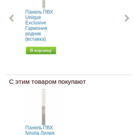
Панель ПВХ
Па
Unique
Nov
Exclusive
(уз
Гармония
родник
В
(вставка)
В корзину
С этим товаром покупают
Панель ПВХ
Novita Лилия