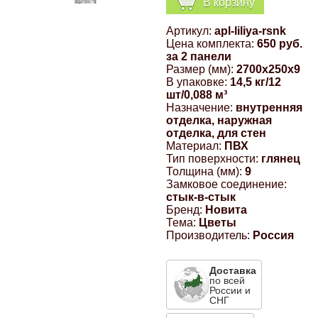
В корзину
Компрессионные фитинги Poliext
Honda
Магнитные панели на холодильник
Артикул:
apl-liliya-rsnk
Флуоресцентные краски
Цена комплекта:
650 руб.
Hyundai
за 2 панели
Размер (мм):
2700x250x9
Шпатлевки, штукатурки
В упаковке:
14,5 кг/12
шт/0,088 м³
Infinity
Назначение:
внутренняя
Эмали универсальные акриловые
отделка, наружная
отделка, для стен
Kia
Материал:
ПВХ
Грунтовки, защитные лаки
Тип поверхности:
глянец
Толщина (мм):
9
Lada
Замковое соединение:
стык-в-стык
Бренд:
Новита
Lexus
Тема:
Цветы
Производитель:
Россия
Mazda
Доставка
по всей
России и
Mercedes-Benz
СНГ