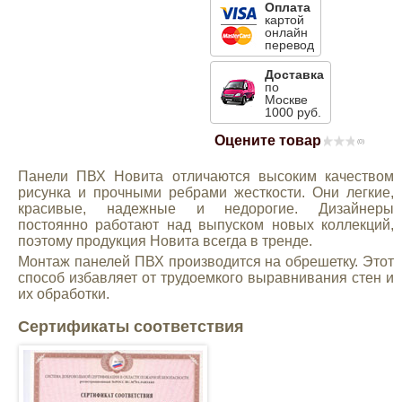
Оплата
картой
Mitsubishi
онлайн
перевод
Opel
Доставка
по
Москве
1000 руб.
Renault
Оцените товар
(0)
Suzuki
Панели ПВХ Новита отличаются высоким качеством
рисунка и прочными ребрами жесткости. Они легкие,
красивые, надежные и недорогие. Дизайнеры
Toyota
постоянно работают над выпуском новых коллекций,
поэтому продукция Новита всегда в тренде.
Монтаж панелей ПВХ производится на обрешетку. Этот
Volkswagen
способ избавляет от трудоемкого выравнивания стен и
их обработки.
УАЗ
Сертификаты соответствия
Дополнительные товары