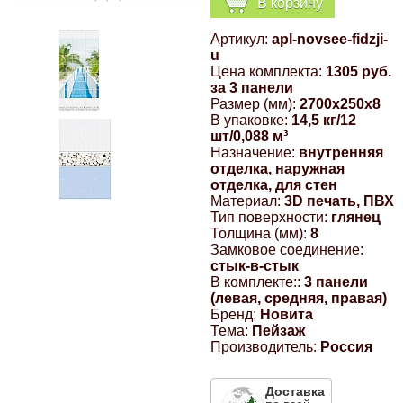
В корзину
Компрессионные фитинги Poliext
Honda
Магнитные панели на холодильник
Артикул:
apl-novsee-fidzji-
Флуоресцентные краски
u
Hyundai
Цена комплекта:
1305 руб.
за 3 панели
Шпатлевки, штукатурки
Размер (мм):
2700x250x8
В упаковке:
14,5 кг/12
Infinity
шт/0,088 м³
Эмали универсальные акриловые
Назначение:
внутренняя
отделка, наружная
Kia
отделка, для стен
Грунтовки, защитные лаки
Материал:
3D печать, ПВХ
Тип поверхности:
глянец
Lada
Толщина (мм):
8
Замковое соединение:
стык-в-стык
Lexus
В комплекте::
3 панели
(левая, средняя, правая)
Бренд:
Новита
Mazda
Тема:
Пейзаж
Производитель:
Россия
Mercedes-Benz
Доставка