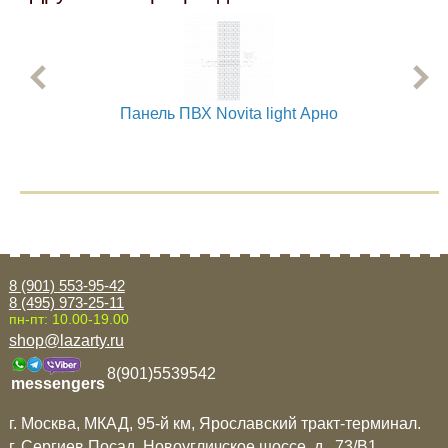
Панель ПВХ Novita light Арно
8 (901) 553-95-42
8 (495) 973-25-11
пн-пт: 10.00-19.00
shop@lazarty.ru
8(901)5539542
messengers
г. Москва, МКАД, 95-й км, Ярославский тракт-терминал.
г. Сергиев Посад, Новоугличское шоссе, д. 73/B1.