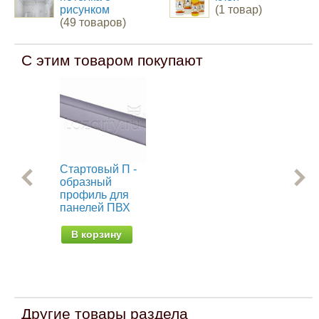
рисунком
(1 товар)
(49 товаров)
С этим товаром покупают
Стартовый П -
Пр
образный
мо
профиль для
ст
панелей ПВХ
па
(об
В корзину
В
Другие товары раздела