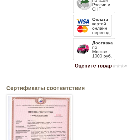
по всей
России и
Mitsubishi
СНГ
Оплата
картой
Opel
онлайн
перевод
Renault
Доставка
по
Москве
1000 руб.
Suzuki
Оцените товар
(0)
Toyota
Сертификаты соответствия
Volkswagen
УАЗ
Дополнительные товары