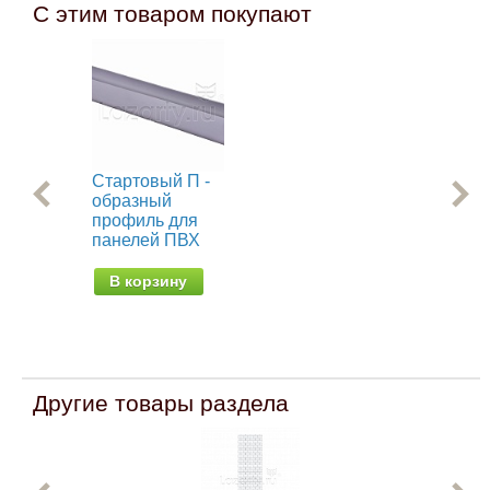
С этим товаром покупают
Стартовый П -
Пр
образный
мо
профиль для
ст
панелей ПВХ
па
(об
В корзину
В
Другие товары раздела