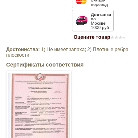
онлайн
перевод
Mitsubishi
Доставка
по
Москве
Opel
1000 руб.
Оцените товар
(0)
Renault
Достоинства:
1) Не имеет запаха; 2) Плотные ребра
плоскости
Suzuki
Сертификаты соответствия
Toyota
Volkswagen
УАЗ
Дополнительные товары