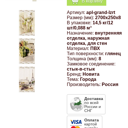
В корзину
Компрессионные фитинги Poliext
Honda
Магнитные панели на холодильник
Артикул:
apl-grand-lzrt
Флуоресцентные краски
Размер (мм):
2700x250x8
Hyundai
В упаковке:
14,5 кг/12
шт/0,088 м³
Шпатлевки, штукатурки
Назначение:
внутренняя
отделка, наружная
Infinity
отделка, для стен
Эмали универсальные акриловые
Материал:
ПВХ
Тип поверхности:
глянец
Kia
Толщина (мм):
8
Грунтовки, защитные лаки
Замковое соединение:
стык-в-стык
Lada
Бренд:
Новита
Тема:
Города
Производитель:
Россия
Lexus
Доставка
Mazda
по всей
России и
СНГ
Mercedes-Benz
Оплата
картой