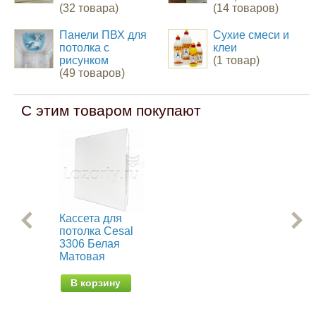
(32 товара)
(14 товаров)
Панели ПВХ для
Сухие смеси и
потолка с
клеи
рисунком
(1 товар)
(49 товаров)
С этим товаром покупают
Кассета для
Рей
потолка Cesal
С0
3306 Белая
Бе
Матовая
от 
В корзину