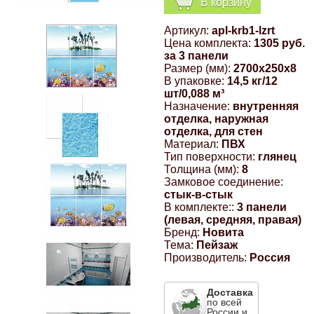
В корзину
Компрессионные фитинги Poliext
Honda
Магнитные панели на холодильник
Артикул:
apl-krb1-lzrt
Флуоресцентные краски
Цена комплекта:
1305 руб.
Hyundai
за 3 панели
Размер (мм):
2700x250x8
Шпатлевки, штукатурки
В упаковке:
14,5 кг/12
шт/0,088 м³
Infinity
Назначение:
внутренняя
Эмали универсальные акриловые
отделка, наружная
отделка, для стен
Kia
Материал:
ПВХ
Грунтовки, защитные лаки
Тип поверхности:
глянец
Толщина (мм):
8
Lada
Замковое соединение:
стык-в-стык
В комплекте::
3 панели
Lexus
(левая, средняя, правая)
Бренд:
Новита
Тема:
Пейзаж
Mazda
Производитель:
Россия
Mercedes-Benz
Доставка
по всей
России и