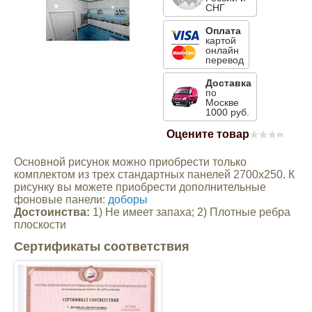
СНГ
Mitsubishi
Оплата
картой
онлайн
Opel
перевод
Доставка
по
Renault
Москве
1000 руб.
Suzuki
Оцените товар
(0)
Основной рисунок можно приобрести только
Toyota
комплектом из трех стандартных панелей 2700х250. К
рисунку вы можете приобрести дополнительные
фоновые панели:
доборы
Volkswagen
Достоинства:
1) Не имеет запаха; 2) Плотные ребра
плоскости
Сертификаты соответствия
УАЗ
Дополнительные товары