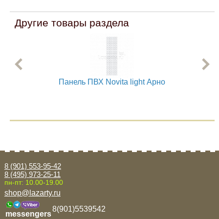
Другие товары раздела
Панель ПВХ Novita light Арно
8 (901) 553-95-42
8 (495) 973-25-11
пн-пт: 10.00-19.00
shop@lazarty.ru
8(901)5539542
messengers