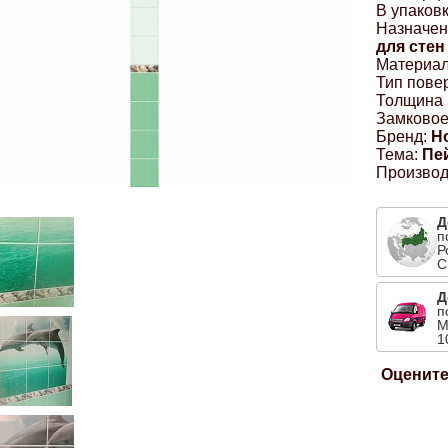
В упаковк
Назначен
для стен
Материал
Тип пове
Толщина 
Замковое
Бренд:
Н
Тема:
Пе
Производ
Д
п
Р
С
Д
п
М
1
Оцените