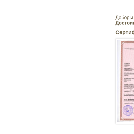
Доборы 
Достои
Серти