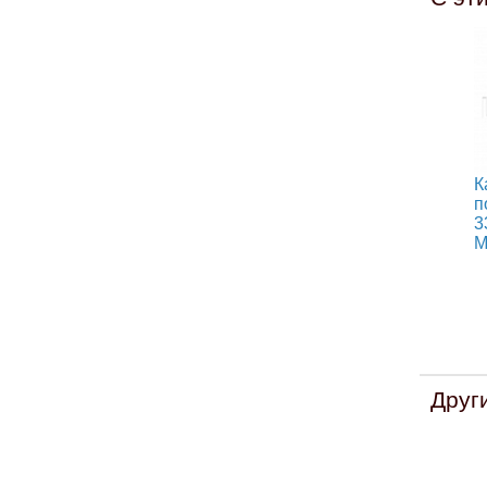
К
п
3
М
Друг