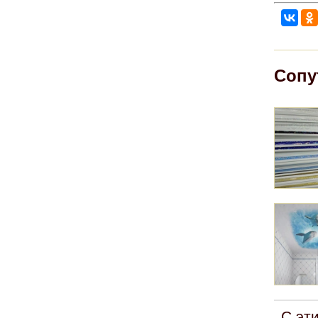
Сопу
С эт