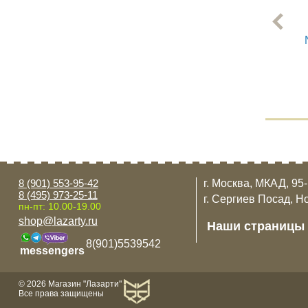
8 (901) 553-95-42
г. Москва, МКАД, 95
8 (495) 973-25-11
г. Сергиев Посад, Н
пн-пт: 10.00-19.00
shop@lazarty.ru
Наши страницы
8(901)5539542
messengers
© 2026 Магазин "Лазарти"
Все права защищены