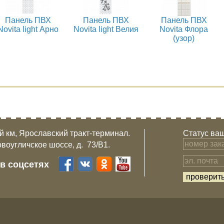
Панель ПВХ
Панель ПВХ
Панель ПВХ
Novita light Арно
Novita light Велия
Novita Флора
(узор)
-й км, Ярославский тракт-терминал.
Статус ваш
овоугличское шоссе, д. 73/B1.
 в соцсетях