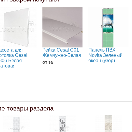
ассета для
Рейка Cesal С01
Панель ПВХ
отолка Cesal
Жемчужно-Белая
Novita Зеленый
306 Белая
океан (узор)
от за
атовая
ие товары раздела