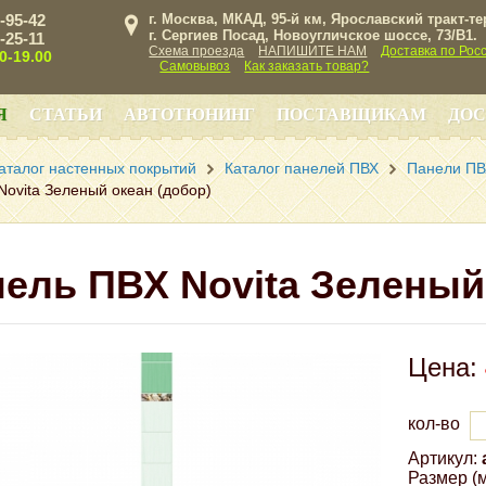
3-95-42
г. Москва, МКАД, 95-й км, Ярославский тракт-т
г. Сергиев Посад, Новоугличское шоссе, 73/B1.
3-25-11
Схема проезда
НАПИШИТЕ НАМ
Доставка по Рос
00-19.00
Самовывоз
Как заказать товар?
Я
СТАТЬИ
АВТОТЮНИНГ
ПОСТАВЩИКАМ
ДОС
аталог настенных покрытий
Каталог панелей ПВХ
Панели ПВХ
ovita Зеленый океан (добор)
ель ПВХ Novita Зеленый
Цена:
кол-во
Артикул:
Размер (м