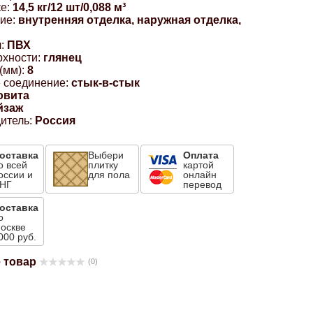
е:
14,5 кг/12 шт/0,088 м³
ие:
внутренняя отделка, наружная отделка,
:
ПВХ
рхности:
глянец
(мм):
8
 соединение:
стык-в-стык
овита
йзаж
итель:
Россия
оставка
Выбери
Оплата
о всей
плитку
картой
оссии и
для пола
онлайн
НГ
перевод
оставка
о
оскве
000 руб.
 товар
(0)