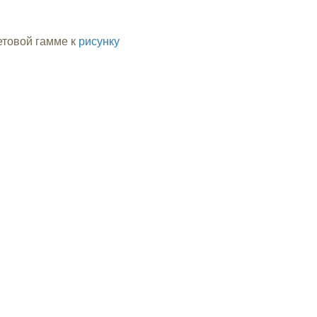
етовой гамме к
рисунку