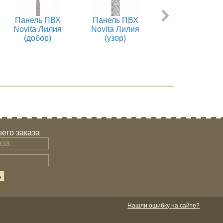
Панель ПВХ
Панель ПВХ
Панель ПВХ
Novita Лилия
Novita Лилия
Novita Винтаж
(добор)
(узор)
(добор)
его заказа
Нашли ошибку на сайте?