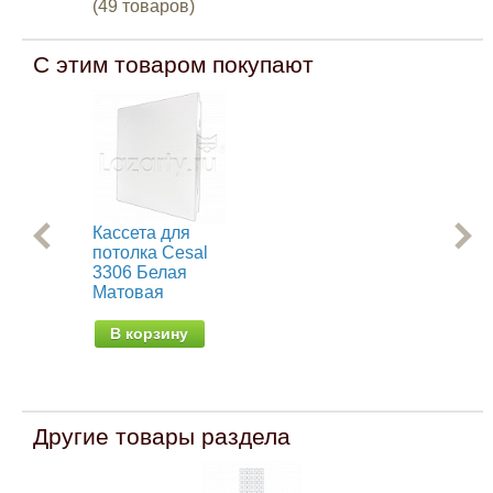
(49 товаров)
С этим товаром покупают
Кассета для
По
потолка Cesal
па
3306 Белая
Nov
Матовая
от 
В корзину
Другие товары раздела