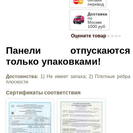
онлайн
перевод
Mitsubishi
Доставка
по
Москве
Opel
1000 руб.
Оцените товар
(0)
Renault
Панели отпускаются
Suzuki
только упаковками!
Toyota
Достоинства:
1) Не имеет запаха; 2) Плотные ребра
плоскости
Volkswagen
Сертификаты соответствия
УАЗ
Дополнительные товары