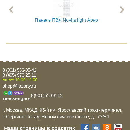
Панель ПВХ Novita light Арно
8 (901) 553-95-42
8 (495) 973-25-11
пн-пт: 10.00-19.00
shop@lazarty.ru
8(901)5539542
messengers
г. Москва, МКАД, 95-й км, Ярославский тракт-терминал.
г. Сергиев Посад, Новоугличское шоссе, д. 73/B1.
Наши страницы в соцсетях