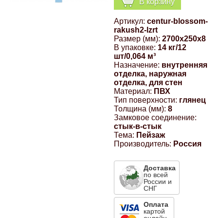
В корзину
Компрессионные фитинги Poliext
Honda
Магнитные панели на холодильник
Артикул:
centur-blossom-
Флуоресцентные краски
rakush2-lzrt
Hyundai
Размер (мм):
2700x250x8
В упаковке:
14 кг/12
Шпатлевки, штукатурки
шт/0,064 м³
Назначение:
внутренняя
Infinity
отделка, наружная
Эмали универсальные акриловые
отделка, для стен
Материал:
ПВХ
Kia
Тип поверхности:
глянец
Грунтовки, защитные лаки
Толщина (мм):
8
Замковое соединение:
Lada
стык-в-стык
Тема:
Пейзаж
Производитель:
Россия
Lexus
Доставка
Mazda
по всей
России и
СНГ
Mercedes-Benz
Оплата
картой