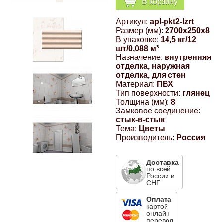
В корзину
Компрессионные фитинги Poliext
Honda
Магнитные панели на холодильник
Артикул:
apl-pkt2-lzrt
Флуоресцентные краски
Размер (мм):
2700x250x8
Hyundai
В упаковке:
14,5 кг/12
шт/0,088 м³
Шпатлевки, штукатурки
Назначение:
внутренняя
отделка, наружная
Infinity
отделка, для стен
Эмали универсальные акриловые
Материал:
ПВХ
Тип поверхности:
глянец
Kia
Толщина (мм):
8
Грунтовки, защитные лаки
Замковое соединение:
стык-в-стык
Lada
Тема:
Цветы
Производитель:
Россия
Lexus
Доставка
по всей
России и
Mazda
СНГ
Оплата
Mercedes-Benz
картой
онлайн
перевод