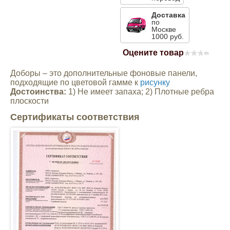
Mitsubishi
Доставка
по
Москве
1000 руб.
Opel
Оцените товар
(0)
Renault
Доборы – это дополнительные фоновые панели,
подходящие по цветовой гамме к
рисунку
Достоинства:
1) Не имеет запаха; 2) Плотные ребра
Suzuki
плоскости
Сертификаты соответствия
Toyota
Volkswagen
УАЗ
Дополнительные товары