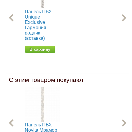
Панель ПВХ
Па
Unique
Nov
Exclusive
(уз
Гармония
родник
В
(вставка)
В корзину
С этим товаром покупают
Панель ПВХ
Па
Novita Мрамор
No