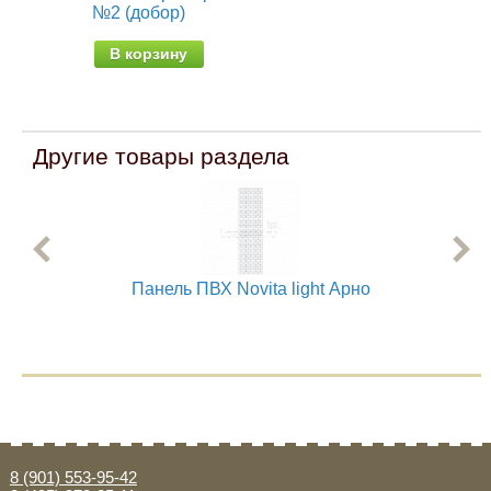
№2 (добор)
№1
В корзину
В
Другие товары раздела
Панель ПВХ Novita light Арно
8 (901) 553-95-42