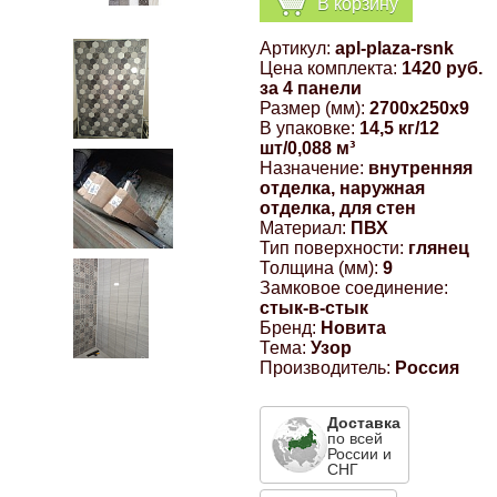
В корзину
Компрессионные фитинги Poliext
Honda
Магнитные панели на холодильник
Артикул:
apl-plaza-rsnk
Флуоресцентные краски
Цена комплекта:
1420 руб.
Hyundai
за 4 панели
Размер (мм):
2700x250x9
Шпатлевки, штукатурки
В упаковке:
14,5 кг/12
шт/0,088 м³
Infinity
Назначение:
внутренняя
Эмали универсальные акриловые
отделка, наружная
отделка, для стен
Kia
Материал:
ПВХ
Грунтовки, защитные лаки
Тип поверхности:
глянец
Толщина (мм):
9
Lada
Замковое соединение:
стык-в-стык
Бренд:
Новита
Lexus
Тема:
Узор
Производитель:
Россия
Mazda
Доставка
по всей
России и
Mercedes-Benz
СНГ