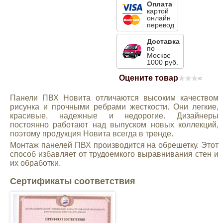
Оплата
картой
Mitsubishi
онлайн
перевод
Opel
Доставка
по
Москве
1000 руб.
Renault
Оцените товар
(0)
Suzuki
Панели ПВХ Новита отличаются высоким качеством
рисунка и прочными ребрами жесткости. Они легкие,
красивые, надежные и недорогие. Дизайнеры
Toyota
постоянно работают над выпуском новых коллекций,
поэтому продукция Новита всегда в тренде.
Монтаж панелей ПВХ производится на обрешетку. Этот
Volkswagen
способ избавляет от трудоемкого выравнивания стен и
их обработки.
УАЗ
Сертификаты соответствия
Дополнительные товары