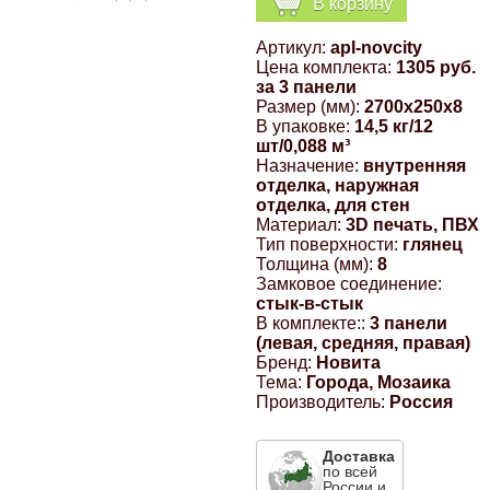
В корзину
Компрессионные фитинги Poliext
Honda
Магнитные панели на холодильник
Артикул:
apl-novcity
Флуоресцентные краски
Цена комплекта:
1305 руб.
Hyundai
за 3 панели
Размер (мм):
2700x250x8
Шпатлевки, штукатурки
В упаковке:
14,5 кг/12
шт/0,088 м³
Infinity
Назначение:
внутренняя
Эмали универсальные акриловые
отделка, наружная
отделка, для стен
Kia
Материал:
3D печать, ПВХ
Грунтовки, защитные лаки
Тип поверхности:
глянец
Толщина (мм):
8
Lada
Замковое соединение:
стык-в-стык
В комплекте::
3 панели
Lexus
(левая, средняя, правая)
Бренд:
Новита
Тема:
Города, Мозаика
Mazda
Производитель:
Россия
Mercedes-Benz
Доставка
по всей
России и