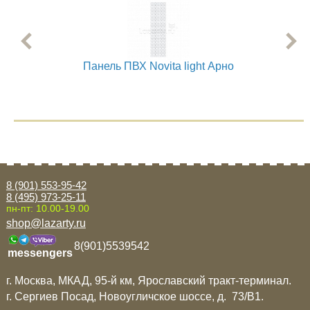
Панель ПВХ Novita light Арно
8 (901) 553-95-42
8 (495) 973-25-11
пн-пт: 10.00-19.00
shop@lazarty.ru
8(901)5539542
messengers
г. Москва, МКАД, 95-й км, Ярославский тракт-терминал.
г. Сергиев Посад, Новоугличское шоссе, д. 73/B1.