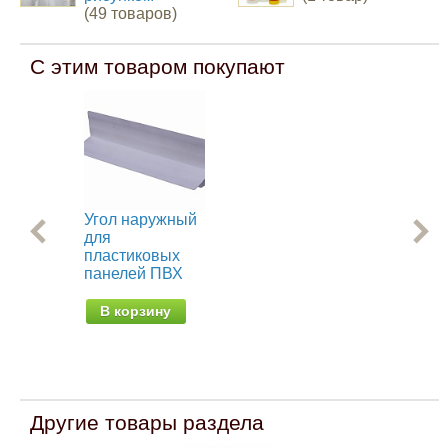
(49 товаров)
С этим товаром покупают
Угол наружный
Ст
для
об
пластиковых
пр
панелей ПВХ
па
В корзину
В
Другие товары раздела