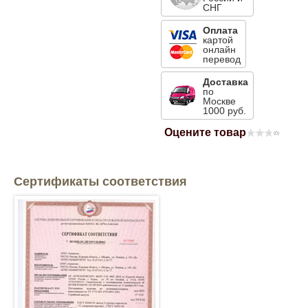
СНГ
Mitsubishi
Оплата
картой
онлайн
Opel
перевод
Доставка
по
Renault
Москве
1000 руб.
Suzuki
Оцените товар
(0)
Toyota
Сертификаты соответствия
Volkswagen
УАЗ
Дополнительные товары