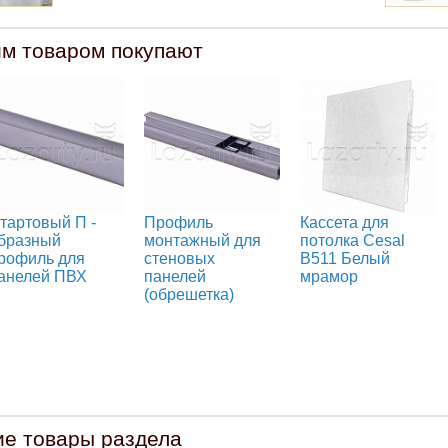
им товаром покупают
тартовый П -
Профиль
Кассета для
бразный
монтажный для
потолка Cesal
рофиль для
стеновых
B511 Белый
анелей ПВХ
панелей
мрамор
(обрешетка)
ие товары раздела