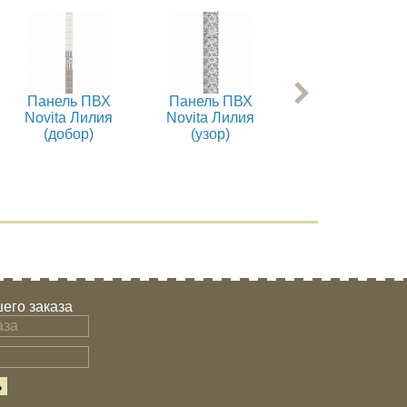
Панель ПВХ
Панель ПВХ
Панель ПВХ
Novita Лилия
Novita Лилия
Novita Винтаж
(добор)
(узор)
(добор)
его заказа