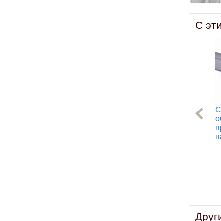
С эт
С
о
п
п
Друг