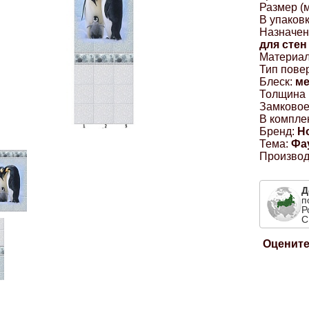
Размер (м
В упаковк
Назначен
для стен
Материал
Тип пове
Блеск:
м
Толщина 
Замковое
В комплек
Бренд:
Н
Тема:
Фа
Производ
Д
п
Р
С
Оцените