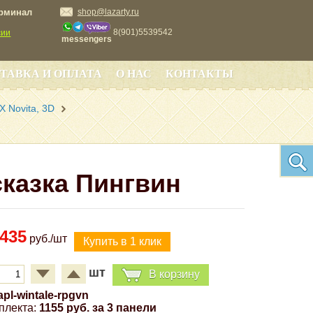
ерминал
shop@lazarty.ru
8(901)5539542
сии
messengers
ТАВКА И ОПЛАТА
О НАС
КОНТАКТЫ
 Novita, 3D
сказка Пингвин
435
руб./шт
шт
В корзину
apl-wintale-rpgvn
плекта:
1155 руб. за 3 панели