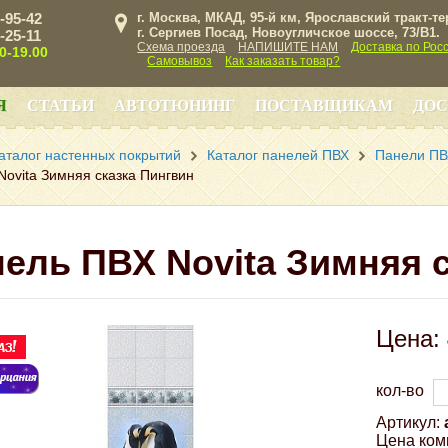
3-95-42
г. Москва, МКАД, 95-й км, Ярославский тракт-т
г. Сергиев Посад, Новоугличское шоссе, 73/B1.
3-25-11
Схема проезда
НАПИШИТЕ НАМ
Доставка по Рос
00-19.00
Самовывоз
Как заказать товар?
Я
СТАТЬИ
АВТОТЮНИНГ
ПОСТАВЩИКАМ
ДОС
аталог настенных покрытий
Каталог панелей ПВХ
Панели ПВХ
ovita Зимняя сказка Пингвин
ель ПВХ Novita Зимняя 
Цена:
кол-во
Артикул:
Цена ком