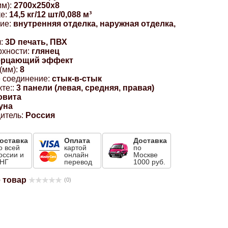
м):
2700x250x8
е:
14,5 кг/12 шт/0,088 м³
ие:
внутренняя отделка, наружная отделка,
:
3D печать, ПВХ
рхности:
глянец
ерцающий эффект
(мм):
8
 соединение:
стык-в-стык
те::
3 панели (левая, средняя, правая)
овита
уна
итель:
Россия
оставка
Оплата
Доставка
о всей
картой
по
оссии и
онлайн
Москве
НГ
перевод
1000 руб.
 товар
(0)