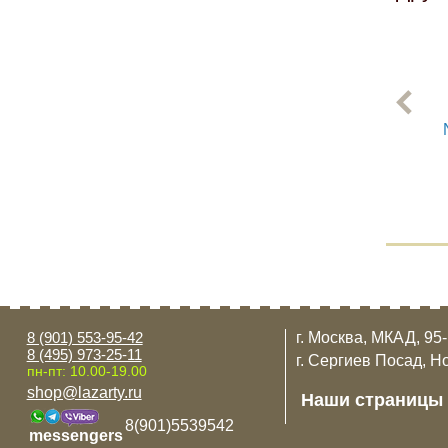
8 (901) 553-95-42
г. Москва, МКАД, 95
8 (495) 973-25-11
г. Сергиев Посад, Н
пн-пт: 10.00-19.00
shop@lazarty.ru
Наши страницы
8(901)5539542
messengers