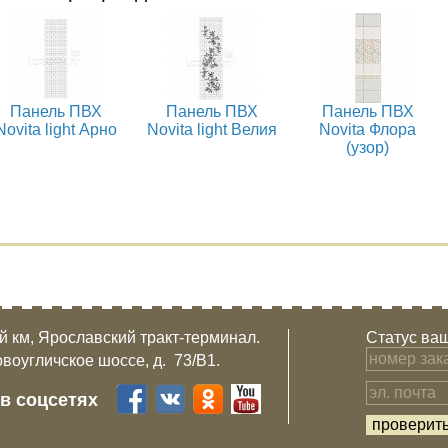
Панель ПВХ
Панель ПВХ
Панель ПВХ
Novita light Арно
Novita light Велия
Novita Флора
(узор)
-й км, Ярославский тракт-терминал.
Статус ваш
овоугличское шоссе, д. 73/B1.
 в соцсетях