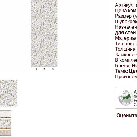
Артикул:
Цена ком
Размер (м
В упаковк
Назначен
для стен
Материал
Тип пове
Толщина 
Замковое
В комплек
Бренд:
Н
Тема:
Цв
Производ
Д
п
Р
С
Оцените