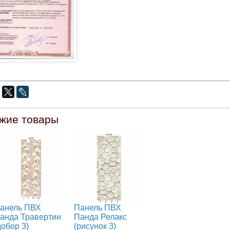
жие товары
анель ПВХ
Панель ПВХ
анда Травертин
Панда Релакс
добор 3)
(рисунок 3)