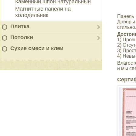
Каменный шпон натуральный
Магнитные панели на
холодильник
Панель 
Доборы
Плитка
стильно
Достои
Потолки
1) Прочн
2) Отсут
Сухие смеси и клеи
3) Прос
4) Невы
Влагост
и мы св
Серти