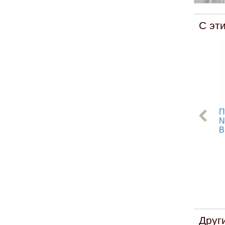
С эт
П
N
В
Друг