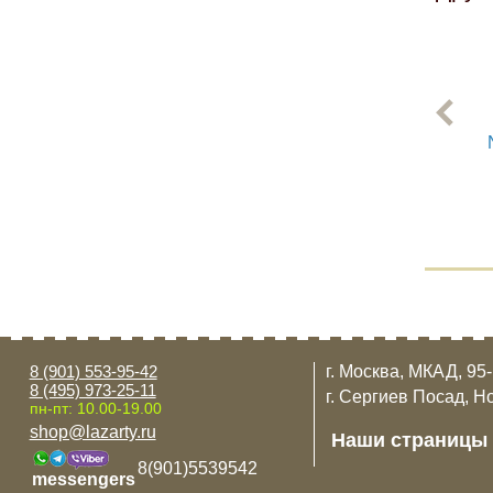
8 (901) 553-95-42
г. Москва, МКАД, 95
8 (495) 973-25-11
г. Сергиев Посад, Н
пн-пт: 10.00-19.00
shop@lazarty.ru
Наши страницы
8(901)5539542
messengers