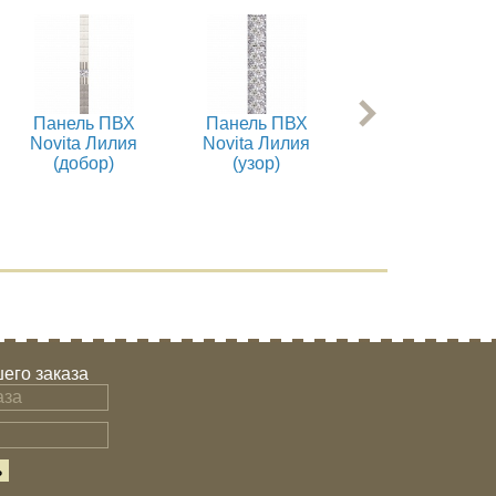
Панель ПВХ
Панель ПВХ
Панель ПВХ
Novita Лилия
Novita Лилия
Novita Винтаж
(добор)
(узор)
(добор)
его заказа