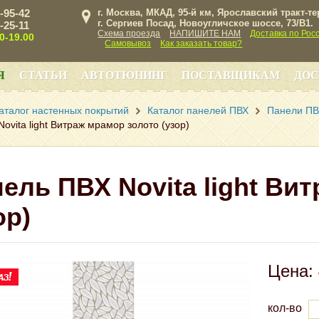
3-95-42
г. Москва, МКАД, 95-й км, Ярославский тракт-т
г. Сергиев Посад, Новоугличское шоссе, 73/B1.
3-25-11
Схема проезда
НАПИШИТЕ НАМ
Доставка по Рос
00-19.00
Самовывоз
Как заказать товар?
Я
СТАТЬИ
АВТОТЮНИНГ
ПОСТАВЩИКАМ
ДОС
аталог настенных покрытий
Каталог панелей ПВХ
Панели ПВХ
ovita light Витраж мрамор золото (узор)
ель ПВХ Novita light Ви
ор)
Цена:
кол-во