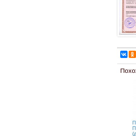
Похо
П
П
(