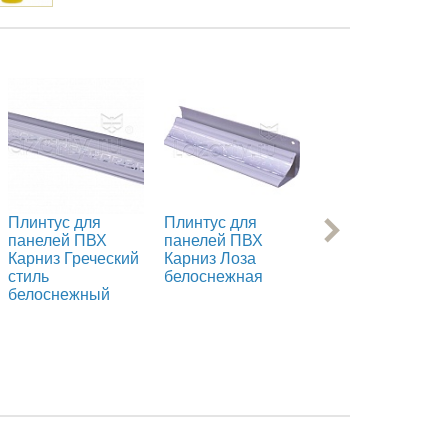
Плинтус для
Плинтус для
Плинтус для
панелей ПВХ
панелей ПВХ
панелей ПВХ
Карниз Греческий
Карниз Лоза
потолочный
стиль
белоснежная
Карниз Хром
белоснежный