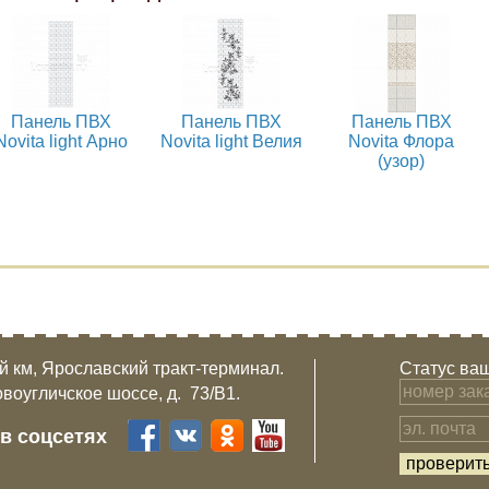
Панель ПВХ
Панель ПВХ
Панель ПВХ
Novita light Арно
Novita light Велия
Novita Флора
(узор)
-й км, Ярославский тракт-терминал.
Статус ваш
овоугличское шоссе, д. 73/B1.
 в соцсетях