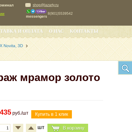
ерминал
shop@lazarty.ru
8(901)5539542
сии
messengers
ТАВКА И ОПЛАТА
О НАС
КОНТАКТЫ
 Novita, 3D
траж мрамор золото
435
руб./шт
шт
В корзину