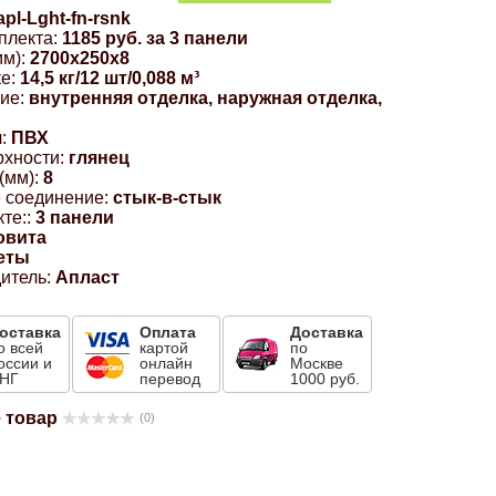
apl-Lght-fn-rsnk
плекта:
1185 руб. за 3 панели
м):
2700x250x8
е:
14,5 кг/12 шт/0,088 м³
ие:
внутренняя отделка, наружная отделка,
:
ПВХ
рхности:
глянец
(мм):
8
 соединение:
стык-в-стык
те::
3 панели
овита
еты
итель:
Апласт
оставка
Оплата
Доставка
о всей
картой
по
оссии и
онлайн
Москве
НГ
перевод
1000 руб.
 товар
(0)