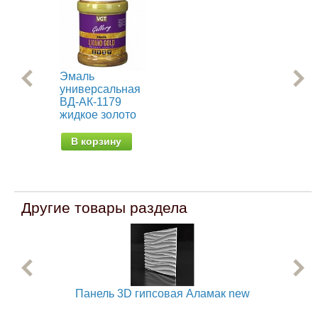
Эмаль
Ре
универсальная
кра
ВД-АК-1179
эл
жидкое золото
от 
В корзину
Другие товары раздела
Панель 3D гипсовая Аламак new