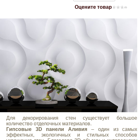
Оцените товар
Mitsubishi
(0)
Opel
Renault
Suzuki
Toyota
Volkswagen
УАЗ
Для декорирования стен существует большое
количество отделочных материалов.
Гипсовые 3D панели Аливия
– один из самых
Дополнительные товары
эффектных, экологичных и стильных способов