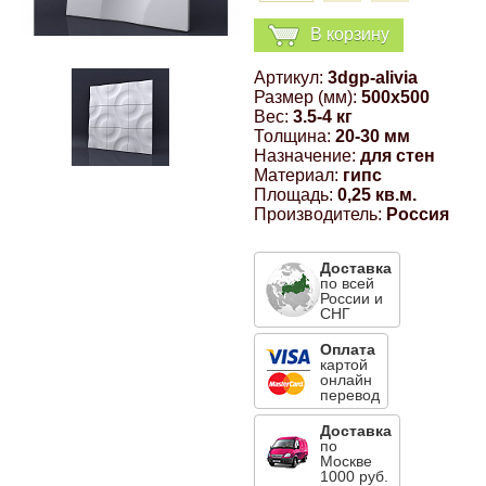
Компрессионные фитинги Poliext
Honda
Магнитные панели на холодильник
В корзину
Флуоресцентные краски
Артикул:
3dgp-alivia
Hyundai
Размер (мм):
500x500
Шпатлевки, штукатурки
Вес:
3.5-4 кг
Толщина:
20-30 мм
Infinity
Назначение:
для стен
Эмали универсальные акриловые
Материал:
гипс
Площадь:
0,25 кв.м.
Kia
Производитель:
Россия
Грунтовки, защитные лаки
Lada
Доставка
по всей
России и
СНГ
Lexus
Оплата
картой
онлайн
Mazda
перевод
Доставка
по
Mercedes-Benz
Москве
1000 руб.