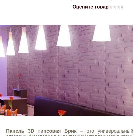
Оцените товар
Mitsubishi
(0)
Opel
Renault
Suzuki
Toyota
Volkswagen
УАЗ
Дополнительные товары
Панель 3D гипсовая Брик
– это универсальный