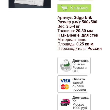
Компрессионные фитинги Poliext
Honda
Магнитные панели на холодильник
В корзину
Флуоресцентные краски
Артикул:
3dgp-brik
Hyundai
Размер (мм):
500x500
Шпатлевки, штукатурки
Вес:
3.5-4 кг
Толщина:
20-30 мм
Infinity
Назначение:
для стен
Эмали универсальные акриловые
Материал:
гипс
Площадь:
0,25 кв.м.
Kia
Производитель:
Россия
Грунтовки, защитные лаки
Lada
Доставка
по всей
России и
СНГ
Lexus
Оплата
картой
онлайн
Mazda
перевод
Доставка
по
Mercedes-Benz
Москве
1000 руб.