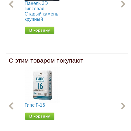
Панель 3D
Па
гипсовая
ги
Старый камень
Ки
крупный
В
В корзину
С этим товаром покупают
Гипс Г-16
Шп
фи
ак
В корзину
Пр
от 