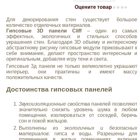
Оцените товар
Mitsubishi
(0)
Для декорирования стен существует большое
Opel
количество отделочных материалов.
Гипсовые 3D панели Cliff
– один из самых
эффектных, экологичных и стильных способов
украшения стен. Благодаря 3D объему и интересному
Renault
абстрактному рисунку гипсовые модули приковывают к
себе внимание, делают пространство интересным и
оригинальным, добавляя игру тени и света.
Suzuki
Гипсовые 3д панели не только великолепно украшают
интерьер, они практичны и имеют массу
Toyota
положительных качеств.
Достоинства гипсовых панелей
Volkswagen
Звукоизоляционные свойства
панелей позволяют
значительно снизить уровень шума в любом
УАЗ
помещении, изолироваться от соседей, беречь
сон и покой жильцов.
Выполнены из
экологичных и безопасных
Дополнительные товары
материалов
: гипса и воды. Разрешены для
применения в жилых помещениях, включая