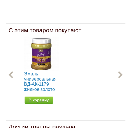
С этим товаром покупают
Эмаль
Ре
универсальная
кра
ВД-АК-1179
эл
жидкое золото
от 
В корзину
Другие товары раздела