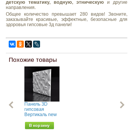
детскую тематику, водную, этническую
и другие
направления.
Общее количество превышает 280 видов! Звоните,
заказывайте красивые, эффектные, безопасные для
здоровья гипсовые 3д панели!
Похожие товары
Панель 3D
Па
гипсовая
ги
Вертикаль new
Ск
В корзину
В