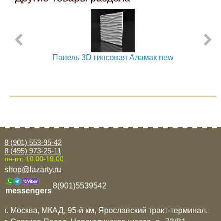
Панель 3D гипсовая Аламак new
8 (901) 553-95-42
8 (495) 973-25-11
пн-пт: 10.00-19.00
shop@lazarty.ru
8(901)5539542
messengers
г. Москва, МКАД, 95-й км, Ярославский тракт-терминал.