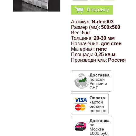
Компрессионные фитинги Poliext
Honda
Магнитные панели на холодильник
В корзину
Флуоресцентные краски
Артикул:
N-dec003
Hyundai
Размер (мм):
500x500
Шпатлевки, штукатурки
Вес:
5 кг
Толщина:
20-30 мм
Infinity
Назначение:
для стен
Эмали универсальные акриловые
Материал:
гипс
Площадь:
0,25 кв.м.
Kia
Производитель:
Россия
Грунтовки, защитные лаки
Lada
Доставка
по всей
России и
СНГ
Lexus
Оплата
картой
онлайн
Mazda
перевод
Доставка
по
Mercedes-Benz
Москве
1000 руб.