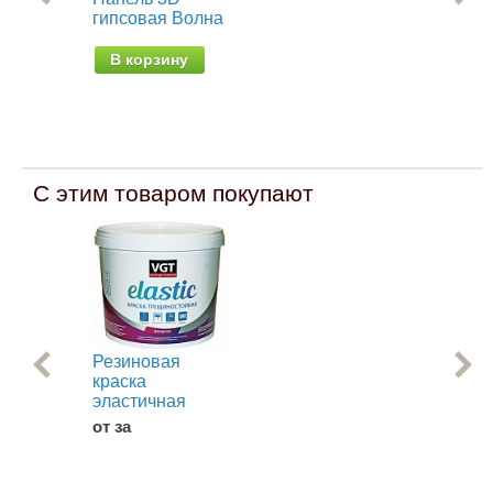
гипсовая Волна
ги
ne
В корзину
В
С этим товаром покупают
Резиновая
Эм
краска
Ме
эластичная
АК-
от за
от 