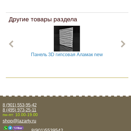
Другие товары раздела
Панель 3D гипсовая Аламак new
8 (901) 553-95-42
8 (495) 973-25-11
пн-пт: 10.00-19.00
shop@lazarty.ru
8(901)5539542