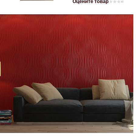
Оцените товар
(0)
Mitsubishi
Opel
Renault
Suzuki
Toyota
Volkswagen
УАЗ
Дополнительные товары