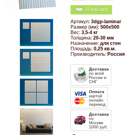
Компрессионные фитинги Poliext
Honda
Магнитные панели на холодильник
В корзину
Флуоресцентные краски
Артикул:
3dgp-laminar
Hyundai
Размер (мм):
500x500
Шпатлевки, штукатурки
Вес:
3,5-4 кг
Толщина:
20-30 мм
Infinity
Назначение:
для стен
Эмали универсальные акриловые
Площадь:
0,25 кв.м.
Производитель:
Россия
Kia
Грунтовки, защитные лаки
Доставка
по всей
Lada
России и
СНГ
Lexus
Оплата
картой
онлайн
перевод
Mazda
Доставка
по
Москве
Mercedes-Benz
1000 руб.