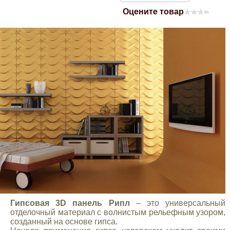
Оцените товар
Mitsubishi
(0)
Opel
Renault
Suzuki
Toyota
Volkswagen
УАЗ
Гипсовая 3D панель Рипл
– это универсальный
отделочный материал с волнистым рельефным узором,
Дополнительные товары
созданный на основе гипса.