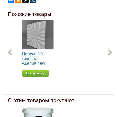
Похожие товары
Панель 3D
Па
гипсовая
ги
Абелия new
ne
В корзину
В
С этим товаром покупают