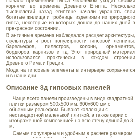
Начало применения гипса человеком уходит своими
корнями во времена Древнего Египта. Несколько
тысячелетий назад египтяне начали украшать свои
богатые жилища и гробницы изделиями из природного
гипса, некоторые из которых дошли до наших дней в
прекрасном состоянии.
В античные времена наблюдался расцвет архитектуры,
скульптуры и рост популярности гипсовой лепнины:
барельефов, пилястров, колонн, орнаментов,
бордюров, карнизов и т.д. Этот природный материал
использовался практически в каждом строении
Древнего Рима и Греции.
Мода на гипсовые элементы в интерьере сохраняется
и в наши дни.
Описание 3д гипсовых панелей
Чаще всего панели произведены в виде квадратной
плитки размером 500х500 мм, 600х600 мм с
объемным рельефом. Бывают коллекции с
нестандартной маленькой плиткой, а также серии с
изображенной композицией на всю стену длиной до 3
м.
Самым популярным и удобным в расчете размером