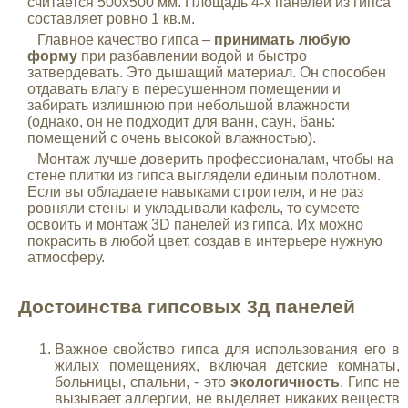
считается 500х500 мм. Площадь 4-х панелей из гипса
составляет ровно 1 кв.м.
Главное качество гипса –
принимать любую
форму
при разбавлении водой и быстро
затвердевать. Это дышащий материал. Он способен
отдавать влагу в пересушенном помещении и
забирать излишнюю при небольшой влажности
(однако, он не подходит для ванн, саун, бань:
помещений с очень высокой влажностью).
Монтаж лучше доверить профессионалам, чтобы на
стене плитки из гипса выглядели единым полотном.
Если вы обладаете навыками строителя, и не раз
ровняли стены и укладывали кафель, то сумеете
освоить и монтаж 3D панелей из гипса. Их можно
покрасить в любой цвет, создав в интерьере нужную
атмосферу.
Достоинства гипсовых 3д панелей
Важное свойство гипса для использования его в
жилых помещениях, включая детские комнаты,
больницы, спальни, - это
экологичность
. Гипс не
вызывает аллергии, не выделяет никаких веществ