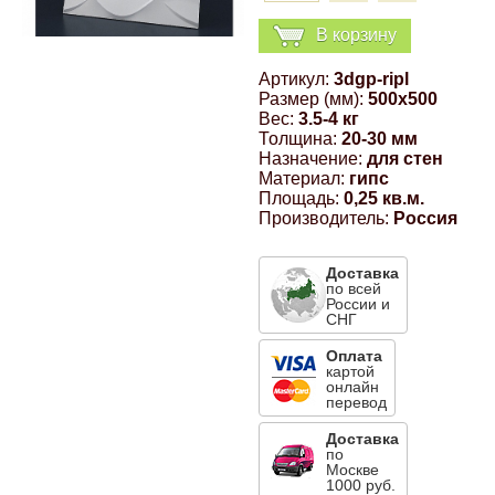
Компрессионные фитинги Poliext
Honda
Магнитные панели на холодильник
В корзину
Флуоресцентные краски
Артикул:
3dgp-ripl
Hyundai
Размер (мм):
500x500
Шпатлевки, штукатурки
Вес:
3.5-4 кг
Толщина:
20-30 мм
Infinity
Назначение:
для стен
Эмали универсальные акриловые
Материал:
гипс
Площадь:
0,25 кв.м.
Kia
Производитель:
Россия
Грунтовки, защитные лаки
Lada
Доставка
по всей
России и
СНГ
Lexus
Оплата
картой
онлайн
Mazda
перевод
Доставка
по
Mercedes-Benz
Москве
1000 руб.