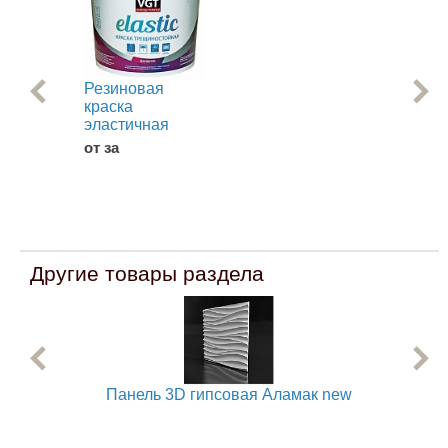
Резиновая
Эм
краска
Ме
эластичная
АК-
от за
от 
Другие товары раздела
Панель 3D гипсовая Аламак new