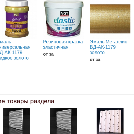
маль
Резиновая краска
Эмаль Металлик
ниверсальная
эластичная
ВД-АК-1179
Д-АК-1179
золото
от за
идкое золото
от за
ие товары раздела