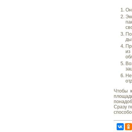
Он
Эк
па
св
По
ды
Пр
из
об
Во
за
Не
от
Чтобы 
площадь
понадоб
Сразу п
способо