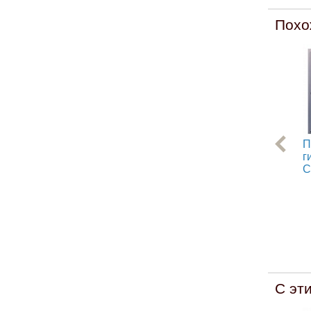
Похо
П
г
С
С эт