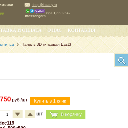
ерминал
shop@lazarty.ru
8(901)5539542
сии
messengers
ТАВКА И ОПЛАТА
О НАС
КОНТАКТЫ
з гипса
Панель 3D гипсовая East3
750
руб./шт
шт
В корзину
dec119