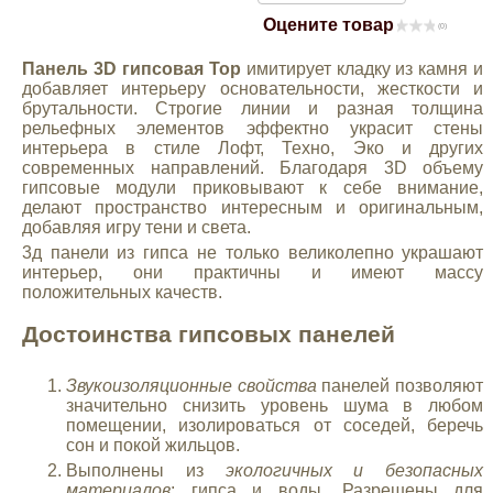
Оцените товар
Mitsubishi
(0)
Панель 3D гипсовая Top
имитирует кладку из камня и
Opel
добавляет интерьеру основательности, жесткости и
брутальности. Строгие линии и разная толщина
рельефных элементов эффектно украсит стены
интерьера в стиле Лофт, Техно, Эко и других
Renault
современных направлений. Благодаря 3D объему
гипсовые модули приковывают к себе внимание,
делают пространство интересным и оригинальным,
Suzuki
добавляя игру тени и света.
3д панели из гипса не только великолепно украшают
Toyota
интерьер, они практичны и имеют массу
положительных качеств.
Достоинства гипсовых панелей
Volkswagen
Звукоизоляционные свойства
панелей позволяют
УАЗ
значительно снизить уровень шума в любом
помещении, изолироваться от соседей, беречь
сон и покой жильцов.
Дополнительные товары
Выполнены из
экологичных и безопасных
материалов
: гипса и воды. Разрешены для