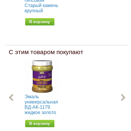
гипсовая
ги
Старый камень
крупный
В
В корзину
С этим товаром покупают
Эмаль
Ре
универсальная
кра
ВД-АК-1179
эл
жидкое золото
от 
В корзину