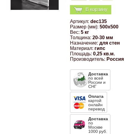
Компрессионные фитинги Poliext
Honda
Магнитные панели на холодильник
В корзину
Флуоресцентные краски
Артикул:
dec135
Hyundai
Размер (мм):
500x500
Шпатлевки, штукатурки
Вес:
5 кг
Толщина:
20-30 мм
Infinity
Назначение:
для стен
Эмали универсальные акриловые
Материал:
гипс
Площадь:
0,25 кв.м.
Kia
Производитель:
Россия
Грунтовки, защитные лаки
Lada
Доставка
по всей
России и
СНГ
Lexus
Оплата
картой
онлайн
Mazda
перевод
Доставка
по
Mercedes-Benz
Москве
1000 руб.