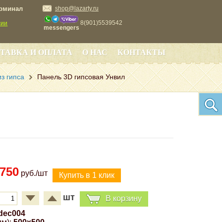
ерминал
shop@lazarty.ru
8(901)5539542
сии
messengers
ТАВКА И ОПЛАТА
О НАС
КОНТАКТЫ
з гипса
Панель 3D гипсовая Унвил
750
руб./шт
шт
В корзину
dec004