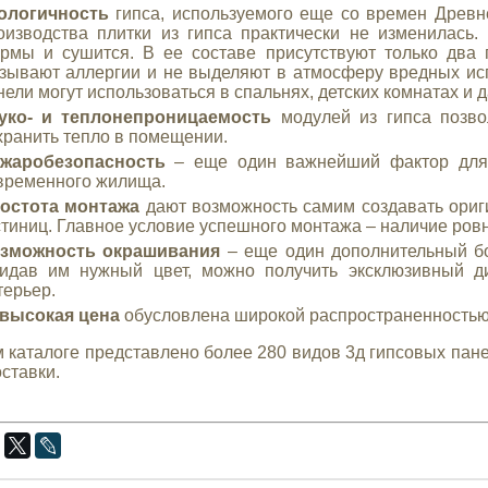
ологичность
гипса, используемого еще со времен Древне
оизводства плитки из гипса практически не изменилась.
рмы и сушится. В ее составе присутствуют только два 
зывают аллергии и не выделяют в атмосферу вредных исп
нели могут использоваться в спальнях, детских комнатах и 
уко- и теплонепроницаемость
модулей из гипса позво
хранить тепло в помещении.
жаробезопасность
– еще один важнейший фактор для 
временного жилища.
остота монтажа
дают возможность самим создавать ориги
стиниц. Главное условие успешного монтажа – наличие ровн
зможность окрашивания
– еще один дополнительный бо
идав им нужный цвет, можно получить эксклюзивный д
терьер.
высокая цена
обусловлена широкой распространенностью 
 каталоге представлено более 280 видов 3д гипсовых пане
оставки.