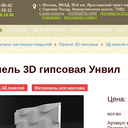
3-95-42
г. Москва, МКАД, 95-й км, Ярославский тракт-т
г. Сергиев Посад, Новоугличское шоссе, 73/B1.
3-25-11
Схема проезда
НАПИШИТЕ НАМ
Доставка по Рос
00-19.00
Самовывоз
Как заказать товар?
Я
СТАТЬИ
АВТОТЮНИНГ
ПОСТАВЩИКАМ
ДОС
аталог настенных покрытий
Панели 3D гипсовые
3Д панели и
ель 3D гипсовая Унвил
 3Д панелей
Материалы для монтажа
Цена:
кол-во
Артикул: