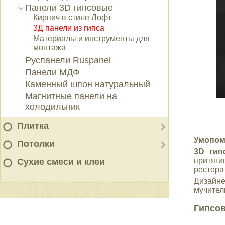
Панели 3D гипсовые
Кирпич в стиле Лофт
3Д панели из гипса
Материалы и инструменты для
монтажа
Руспанели Ruspanel
Панели МДФ
Каменный шпон натуральный
Магнитные панели на
холодильник
Плитка
Умопом
Потолки
3D гип
притяги
Сухие смеси и клеи
рестора
Дизайне
мучител
Гипсов