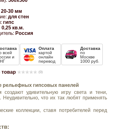
м):
500x500
20-30 мм
ие:
для стен
:
гипс
:
0,25 кв.м.
итель:
Россия
оставка
Оплата
Доставка
о всей
картой
по
оссии и
онлайн
Москве
НГ
перевод
1000 руб.
 товар
(0)
е рельефных гипсовых панелей
 создают удивительную игру света и тени,
 Неудивительно, что их так любят применять
еские коллекции, ставя потребителей перед
тв: