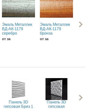
Эмаль Металлик
Эмаль Металлик
Эмаль Металлик
ВД-АК-1179
ВД-АК-1179
ВД-АК-1179
серебро
бронза
аквамарин
от за
от за
от за
Панель 3D
Панель 3D
Панель 3D
гипсовая Бриз 1
гипсовая
гипсовая Веакр