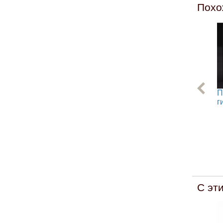
Похо
П
г
С эт