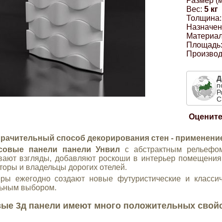
Размер (м
Вес:
5 кг
Толщина:
Назначен
Материал
Площадь
Производ
Д
п
Р
С
Оцените
рачительный способ декорирования стен - применени
совые панели панели Унвил
с абстрактным рельефом
вают взгляды, добавляют роскоши в интерьер помещения.
торы и владельцы дорогих отелей.
ры ежегодно создают новые футуристические и классич
ьным выбором.
ые 3д панели имеют много положительных свойс