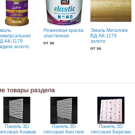
маль
Резиновая краска
Эмаль Металлик
ниверсальная
эластичная
ВД-АК-1179
Д-АК-1179
золото
от за
идкое золото
от за
ие товары раздела
Панель 3D
Панель 3D
Панель 3D
гипсовая Аламак
гипсовая Аин new
гипсовая Березки