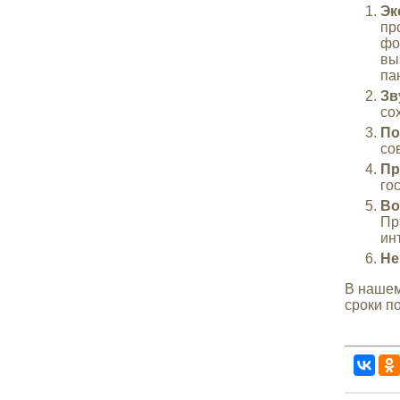
Эк
пр
фо
вы
па
Зв
со
По
со
Пр
го
Во
Пр
ин
Не
В нашем
сроки п