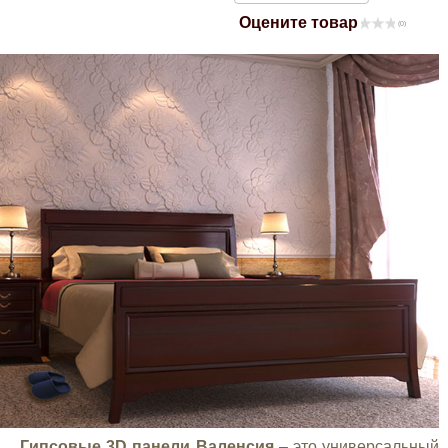
Оцените товар
Mitsubishi
(0)
Opel
Renault
Suzuki
Toyota
Volkswagen
УАЗ
Дополнительные товары
Гипсовые 3D панели Валенсия
– это универсальный