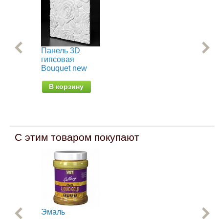
Панель 3D
Па
гипсовая
ги
Bouquet new
В
В корзину
С этим товаром покупают
Эмаль
Ре