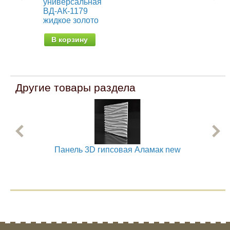
универсальная
кра
ВД-АК-1179
эл
жидкое золото
от 
В корзину
Другие товары раздела
Панель 3D гипсовая Аламак new