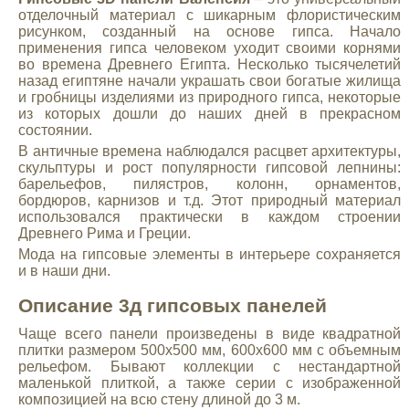
отделочный материал с шикарным флористическим
рисунком, созданный на основе гипса. Начало
применения гипса человеком уходит своими корнями
во времена Древнего Египта. Несколько тысячелетий
назад египтяне начали украшать свои богатые жилища
и гробницы изделиями из природного гипса, некоторые
из которых дошли до наших дней в прекрасном
состоянии.
В античные времена наблюдался расцвет архитектуры,
скульптуры и рост популярности гипсовой лепнины:
барельефов, пилястров, колонн, орнаментов,
бордюров, карнизов и т.д. Этот природный материал
использовался практически в каждом строении
Древнего Рима и Греции.
Мода на гипсовые элементы в интерьере сохраняется
и в наши дни.
Описание 3д гипсовых панелей
Чаще всего панели произведены в виде квадратной
плитки размером 500х500 мм, 600х600 мм с объемным
рельефом. Бывают коллекции с нестандартной
маленькой плиткой, а также серии с изображенной
композицией на всю стену длиной до 3 м.