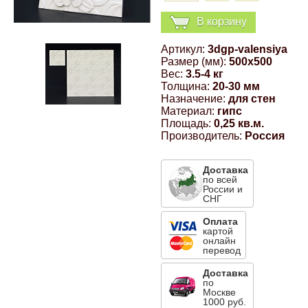
Компрессионные фитинги Poliext
Honda
Магнитные панели на холодильник
В корзину
Флуоресцентные краски
Артикул:
3dgp-valensiya
Hyundai
Размер (мм):
500x500
Шпатлевки, штукатурки
Вес:
3.5-4 кг
Толщина:
20-30 мм
Infinity
Назначение:
для стен
Эмали универсальные акриловые
Материал:
гипс
Площадь:
0,25 кв.м.
Kia
Производитель:
Россия
Грунтовки, защитные лаки
Lada
Доставка
по всей
России и
СНГ
Lexus
Оплата
картой
онлайн
Mazda
перевод
Доставка
по
Mercedes-Benz
Москве
1000 руб.