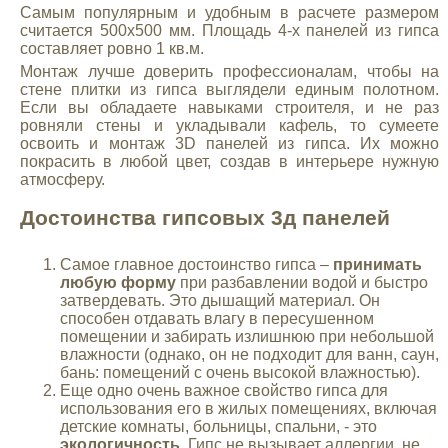
Самым популярным и удобным в расчете размером
считается 500х500 мм. Площадь 4-х панелей из гипса
составляет ровно 1 кв.м.
Монтаж лучше доверить профессионалам, чтобы на
стене плитки из гипса выглядели единым полотном.
Если вы обладаете навыками строителя, и не раз
ровняли стены и укладывали кафель, то сумеете
освоить и монтаж 3D панелей из гипса. Их можно
покрасить в любой цвет, создав в интерьере нужную
атмосферу.
Достоинства гипсовых 3д панелей
Самое главное достоинство гипса –
принимать
любую форму
при разбавлении водой и быстро
затвердевать. Это дышащий материал. Он
способен отдавать влагу в пересушенном
помещении и забирать излишнюю при небольшой
влажности (однако, он не подходит для ванн, саун,
бань: помещений с очень высокой влажностью).
Еще одно очень важное свойство гипса для
использования его в жилых помещениях, включая
детские комнаты, больницы, спальни, - это
экологичность
. Гипс не вызывает аллергии, не