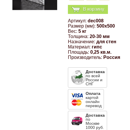
Компрессионные фитинги Poliext
Honda
Магнитные панели на холодильник
В корзину
Флуоресцентные краски
Артикул:
dec008
Hyundai
Размер (мм):
500x500
Шпатлевки, штукатурки
Вес:
5 кг
Толщина:
20-30 мм
Infinity
Назначение:
для стен
Эмали универсальные акриловые
Материал:
гипс
Площадь:
0,25 кв.м.
Kia
Производитель:
Россия
Грунтовки, защитные лаки
Lada
Доставка
по всей
России и
СНГ
Lexus
Оплата
картой
онлайн
Mazda
перевод
Доставка
по
Mercedes-Benz
Москве
1000 руб.