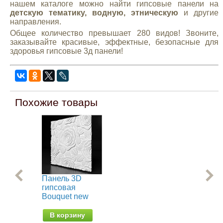
нашем каталоге можно найти гипсовые панели на
детскую тематику, водную, этническую
и другие
направления.
Общее количество превышает 280 видов! Звоните,
заказывайте красивые, эффектные, безопасные для
здоровья гипсовые 3д панели!
Похожие товары
Панель 3D
Па
гипсовая
ги
Bouquet new
Ва
В корзину
В