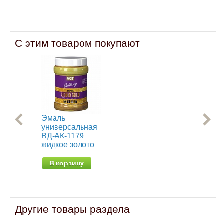
С этим товаром покупают
Эмаль
Ре
универсальная
кра
ВД-АК-1179
эл
жидкое золото
от 
В корзину
Другие товары раздела