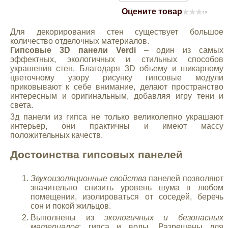
Оцените товар
Mitsubishi
(0)
Для декорирования стен существует большое
Opel
количество отделочных материалов.
Гипсовые 3D панели Verdi
– один из самых
эффектных, экологичных и стильных способов
украшения стен. Благодаря 3D объему и шикарному
Renault
цветочному узору рисунку гипсовые модули
приковывают к себе внимание, делают пространство
интересным и оригинальным, добавляя игру тени и
Suzuki
света.
3д панели из гипса не только великолепно украшают
Toyota
интерьер, они практичны и имеют массу
положительных качеств.
Достоинства гипсовых панелей
Volkswagen
Звукоизоляционные свойства
панелей позволяют
УАЗ
значительно снизить уровень шума в любом
помещении, изолироваться от соседей, беречь
сон и покой жильцов.
Дополнительные товары
Выполнены из
экологичных и безопасных
материалов
: гипса и воды. Разрешены для