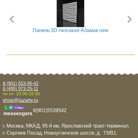
Панель 3D гипсовая Аламак new
8 (901) 553-95-42
8 (495) 973-25-11
пн-пт: 10.00-19.00
shop@lazarty.ru
8(901)5539542
messengers
г. Москва, МКАД, 95-й км, Ярославский тракт-терминал.
г. Сергиев Посад, Новоугличское шоссе, д. 73/B1.