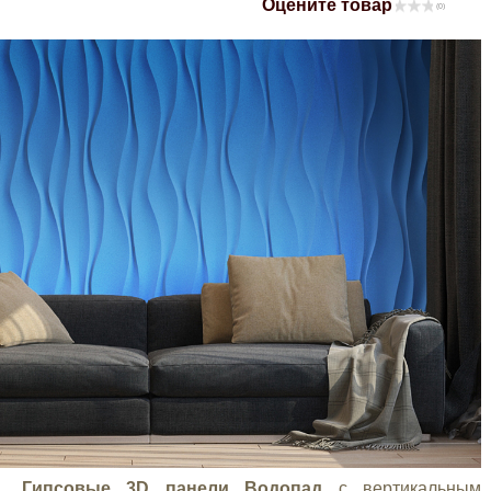
Оцените товар
(0)
Mitsubishi
Opel
Renault
Suzuki
Toyota
Volkswagen
УАЗ
Дополнительные товары
Гипсовые 3D панели Водопад
с вертикальным