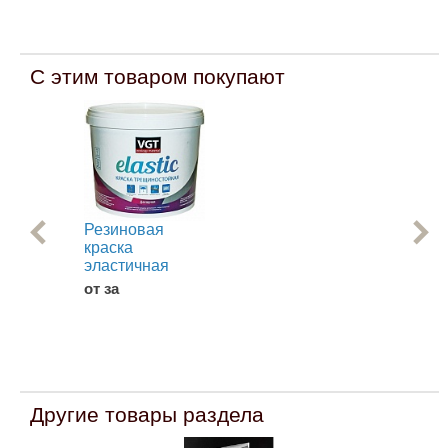
С этим товаром покупают
Резиновая
Эм
краска
Ме
эластичная
АК-
от за
от 
Другие товары раздела