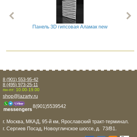
Панель 3D гипсовая Аламак new
8 (901) 553-95-42
8 (495) 973-25-11
пн-пт: 10.00-19.00
shop@lazarty.ru
8(901)5539542
messengers
г. Москва, МКАД, 95-й км, Ярославский тракт-терминал.
г. Сергиев Посад, Новоугличское шоссе, д. 73/B1.