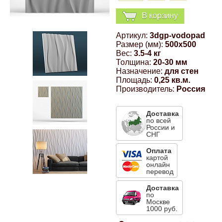
Компрессионные фитинги Poliext
Honda
Магнитные панели на холодильник
В корзину
Флуоресцентные краски
Артикул:
3dgp-vodopad
Hyundai
Размер (мм):
500x500
Шпатлевки, штукатурки
Вес:
3.5-4 кг
Толщина:
20-30 мм
Infinity
Назначение:
для стен
Эмали универсальные акриловые
Площадь:
0,25 кв.м.
Производитель:
Россия
Kia
Грунтовки, защитные лаки
Доставка
по всей
Lada
России и
СНГ
Lexus
Оплата
картой
онлайн
перевод
Mazda
Доставка
по
Москве
Mercedes-Benz
1000 руб.