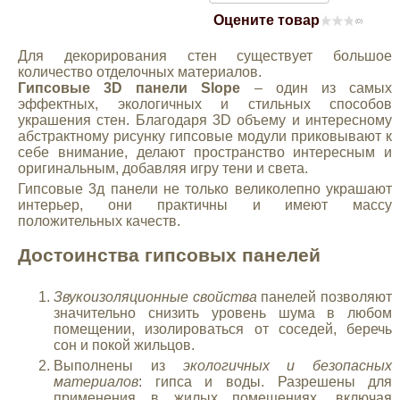
Оцените товар
Mitsubishi
(0)
Для декорирования стен существует большое
Opel
количество отделочных материалов.
Гипсовые 3D панели Slope
– один из самых
эффектных, экологичных и стильных способов
украшения стен. Благодаря 3D объему и интересному
Renault
абстрактному рисунку гипсовые модули приковывают к
себе внимание, делают пространство интересным и
оригинальным, добавляя игру тени и света.
Suzuki
Гипсовые 3д панели не только великолепно украшают
интерьер, они практичны и имеют массу
Toyota
положительных качеств.
Достоинства гипсовых панелей
Volkswagen
Звукоизоляционные свойства
панелей позволяют
значительно снизить уровень шума в любом
УАЗ
помещении, изолироваться от соседей, беречь
сон и покой жильцов.
Выполнены из
экологичных и безопасных
Дополнительные товары
материалов
: гипса и воды. Разрешены для
применения в жилых помещениях, включая