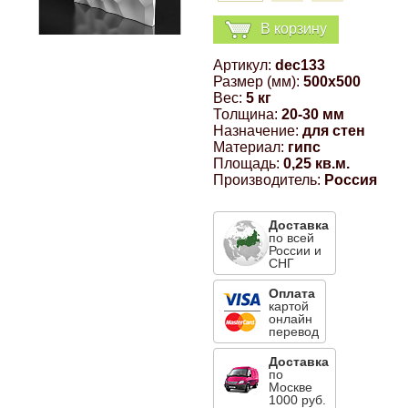
Компрессионные фитинги Poliext
Honda
Магнитные панели на холодильник
В корзину
Флуоресцентные краски
Артикул:
dec133
Hyundai
Размер (мм):
500x500
Шпатлевки, штукатурки
Вес:
5 кг
Толщина:
20-30 мм
Infinity
Назначение:
для стен
Эмали универсальные акриловые
Материал:
гипс
Площадь:
0,25 кв.м.
Kia
Производитель:
Россия
Грунтовки, защитные лаки
Lada
Доставка
по всей
России и
СНГ
Lexus
Оплата
картой
онлайн
Mazda
перевод
Доставка
по
Mercedes-Benz
Москве
1000 руб.