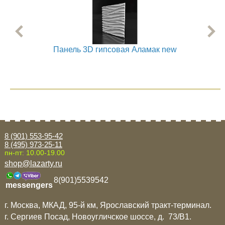
Панель 3D гипсовая Аламак new
8 (901) 553-95-42
8 (495) 973-25-11
пн-пт: 10.00-19.00
shop@lazarty.ru
8(901)5539542
messengers
г. Москва, МКАД, 95-й км, Ярославский тракт-терминал.
г. Сергиев Посад, Новоугличское шоссе, д. 73/B1.