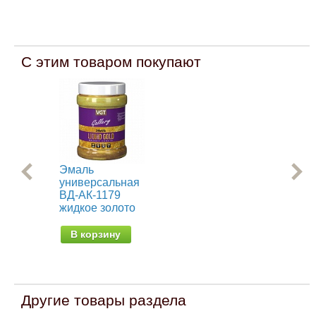
С этим товаром покупают
Эмаль
Ре
универсальная
кра
ВД-АК-1179
эл
жидкое золото
от 
В корзину
Другие товары раздела