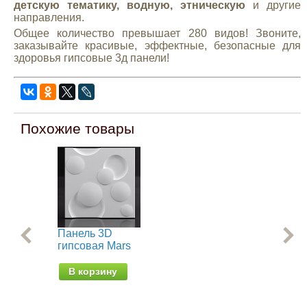
детскую тематику, водную, этническую
и другие
направления.
Общее количество превышает 280 видов! Звоните,
заказывайте красивые, эффектные, безопасные для
здоровья гипсовые 3д панели!
Похожие товары
Панель 3D
Па
гипсовая Mars
ги
ne
В корзину
В