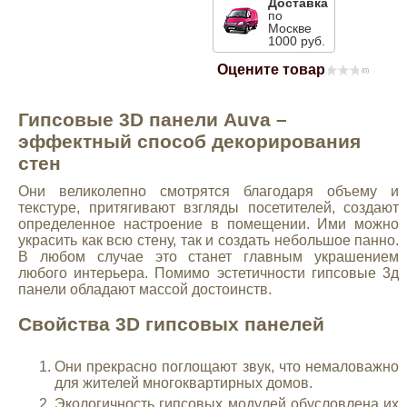
Доставка
по
Mitsubishi
Москве
1000 руб.
Оцените товар
Opel
(0)
Гипсовые 3D панели Auva –
Renault
эффектный способ декорирования
стен
Suzuki
Они великолепно смотрятся благодаря объему и
текстуре, притягивают взгляды посетителей, создают
определенное настроение в помещении. Ими можно
Toyota
украсить как всю стену, так и создать небольшое панно.
В любом случае это станет главным украшением
любого интерьера. Помимо эстетичности гипсовые 3д
Volkswagen
панели обладают массой достоинств.
Свойства 3D гипсовых панелей
УАЗ
Они прекрасно поглощают звук, что немаловажно
Дополнительные товары
для жителей многоквартирных домов.
Экологичность гипсовых модулей обусловлена их