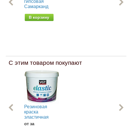
гипсовая
гип
Самарканд
В
В корзину
С этим товаром покупают
Резиновая
Эм
краска
Ме
эластичная
АК-
от за
от 