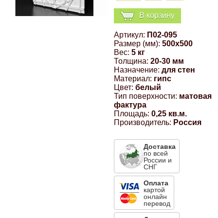
Компрессионные фитинги Poliext
Honda
Магнитные панели на холодильник
В корзину
Флуоресцентные краски
Артикул:
П02-095
Hyundai
Размер (мм):
500x500
Шпатлевки, штукатурки
Вес:
5 кг
Толщина:
20-30 мм
Infinity
Назначение:
для стен
Эмали универсальные акриловые
Материал:
гипс
Цвет:
белый
Kia
Тип поверхности:
матовая
фактура
Грунтовки, защитные лаки
Площадь:
0,25 кв.м.
Lada
Производитель:
Россия
Доставка
Lexus
по всей
России и
СНГ
Mazda
Оплата
картой
онлайн
Mercedes-Benz
перевод