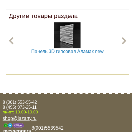
Другие товары раздела
Панель 3D гипсовая Аламак new
8 (901) 553-95-42
8 (495) 973-25-11
пн-пт: 10.00-19.00
shop@lazarty.ru
8(901)5539542
messengers