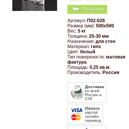
Компрессионные фитинги Poliext
Honda
Магнитные панели на холодильник
В корзину
Флуоресцентные краски
Артикул:
П02-028
Hyundai
Размер (мм):
500x500
Шпатлевки, штукатурки
Вес:
5 кг
Толщина:
20-30 мм
Infinity
Назначение:
для стен
Эмали универсальные акриловые
Материал:
гипс
Цвет:
белый
Kia
Тип поверхности:
матовая
фактура
Грунтовки, защитные лаки
Площадь:
0,25 кв.м.
Lada
Производитель:
Россия
Доставка
Lexus
по всей
России и
СНГ
Mazda
Оплата
картой
онлайн
Mercedes-Benz
перевод