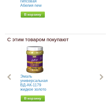
гипсовая
ги
Абелия new
ne
В корзину
В
С этим товаром покупают
Эмаль
Ре
универсальная
кра
ВД-АК-1179
эл
жидкое золото
от 
В корзину