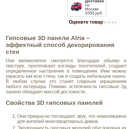
Доставка
по
Mitsubishi
Москве
1000 руб.
Оцените товар
Opel
(0)
Гипсовые 3D панели Atria –
Renault
эффектный способ декорирования
стен
Suzuki
Они великолепно смотрятся благодаря объему и
текстуре, притягивают взгляды посетителей, создают
определенное настроение в помещении. Ими можно
Toyota
украсить как всю стену, так и создать небольшое панно.
В любом случае это станет главным украшением
любого интерьера. Помимо эстетичности гипсовые 3д
Volkswagen
панели обладают массой достоинств.
Свойства 3D гипсовых панелей
УАЗ
Они прекрасно поглощают звук, что немаловажно
Дополнительные товары
для жителей многоквартирных домов.
Экологичность гипсовых модулей обусловлена их