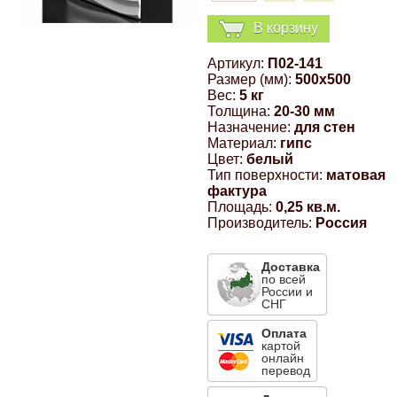
Компрессионные фитинги Poliext
Honda
Магнитные панели на холодильник
В корзину
Флуоресцентные краски
Артикул:
П02-141
Hyundai
Размер (мм):
500x500
Шпатлевки, штукатурки
Вес:
5 кг
Толщина:
20-30 мм
Infinity
Назначение:
для стен
Эмали универсальные акриловые
Материал:
гипс
Цвет:
белый
Kia
Тип поверхности:
матовая
фактура
Грунтовки, защитные лаки
Площадь:
0,25 кв.м.
Lada
Производитель:
Россия
Доставка
Lexus
по всей
России и
СНГ
Mazda
Оплата
картой
онлайн
Mercedes-Benz
перевод