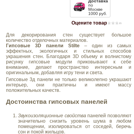
Доставка
по
Mitsubishi
Москве
1000 руб.
Оцените товар
Opel
(0)
Для декорирования стен существует большое
количество отделочных материалов.
Renault
Гипсовые 3D панели Stilte
– один из самых
эффектных, экологичных и стильных способов
украшения стен. Благодаря 3D объему и волнистому
Suzuki
рисунку гипсовые модули приковывают к себе
внимание, делают пространство интересным и
оригинальным, добавляя игру тени и света.
Toyota
Гипсовые 3д панели не только великолепно украшают
интерьер, они практичны и имеют массу
положительных качеств.
Volkswagen
Достоинства гипсовых панелей
УАЗ
Звукоизоляционные свойства
панелей позволяют
значительно снизить уровень шума в любом
Дополнительные товары
помещении, изолироваться от соседей, беречь
сон и покой жильцов.