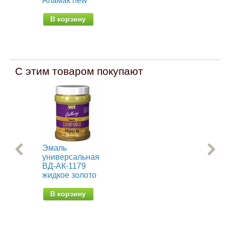
Аламак new
1 
В корзину
В
С этим товаром покупают
Эмаль
Ре
универсальная
кра
ВД-АК-1179
эл
жидкое золото
от 
В корзину