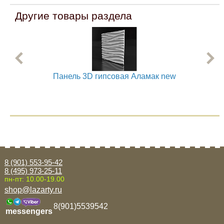
Другие товары раздела
Панель 3D гипсовая Аламак new
8 (901) 553-95-42
8 (495) 973-25-11
пн-пт: 10.00-19.00
shop@lazarty.ru
8(901)5539542
messengers