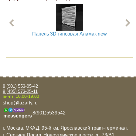
Панель 3D гипсовая Аламак new
8 (901) 553-95-42
8 (495) 973-25-11
пн-пт: 10.00-19.00
shop@lazarty.ru
8(901)5539542
messengers
г. Москва, МКАД, 95-й км, Ярославский тракт-терминал.
г. Сергиев Посад, Новоугличское шоссе, д. 73/B1.