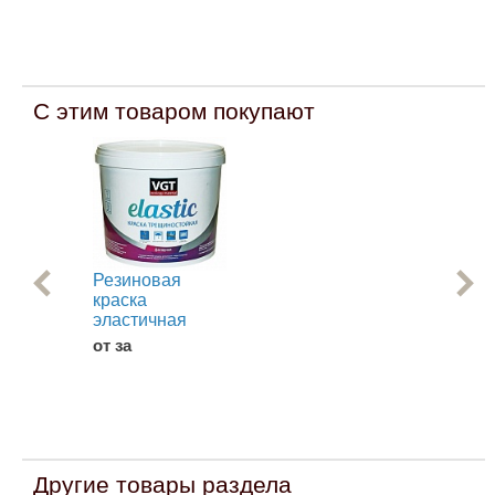
С этим товаром покупают
Резиновая
Эм
краска
Ме
эластичная
АК-
от за
от 
Другие товары раздела