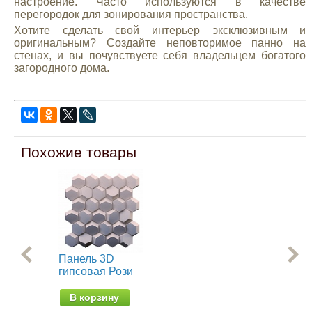
настроение. Часто используются в качестве
перегородок для зонирования пространства.
Хотите сделать свой интерьер эксклюзивным и
оригинальным? Создайте неповторимое панно на
стенах, и вы почувствуете себя владельцем богатого
загородного дома.
Похожие товары
Панель 3D
Па
гипсовая Рози
ги
Ав
В корзину
В