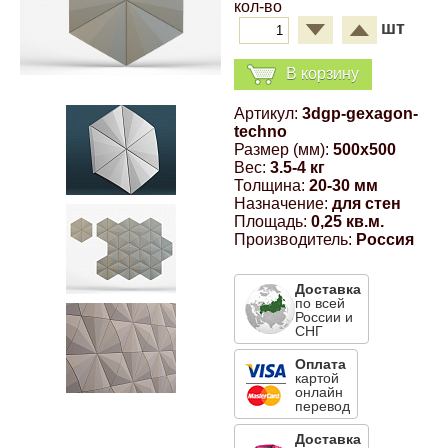
кол-во
Компрессионные фитинги Poliext
Honda
Магнитные панели на холодильник
шт
Флуоресцентные краски
В корзину
Hyundai
Шпатлевки, штукатурки
Артикул:
3dgp-gexagon-
techno
Infinity
Размер (мм):
500x500
Эмали универсальные акриловые
Вес:
3.5-4 кг
Толщина:
20-30 мм
Kia
Назначение:
для стен
Грунтовки, защитные лаки
Площадь:
0,25 кв.м.
Производитель:
Россия
Lada
Доставка
Lexus
по всей
России и
СНГ
Mazda
Оплата
картой
онлайн
перевод
Mercedes-Benz
Доставка