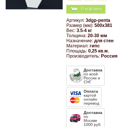
Компрессионные фитинги Poliext
Honda
Магнитные панели на холодильник
В корзину
Флуоресцентные краски
Артикул:
3dgp-penta
Hyundai
Размер (мм):
500x381
Шпатлевки, штукатурки
Вес:
3.5-4 кг
Толщина:
20-30 мм
Infinity
Назначение:
для стен
Эмали универсальные акриловые
Материал:
гипс
Площадь:
0,25 кв.м.
Kia
Производитель:
Россия
Грунтовки, защитные лаки
Lada
Доставка
по всей
России и
СНГ
Lexus
Оплата
картой
онлайн
Mazda
перевод
Доставка
по
Mercedes-Benz
Москве
1000 руб.