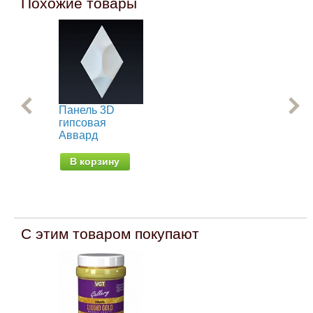
Похожие товары
Панель 3D
Па
гипсовая
ги
Аввард
Из
В корзину
В
С этим товаром покупают