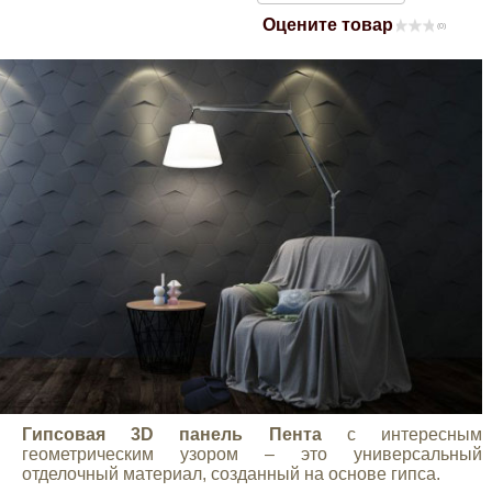
Оцените товар
Mitsubishi
(0)
Opel
Renault
Suzuki
Toyota
Volkswagen
УАЗ
Гипсовая 3D панель Пента
с интересным
геометрическим узором – это универсальный
Дополнительные товары
отделочный материал, созданный на основе гипса.