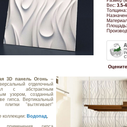
Размер (м
Вес:
3.5-4
Толщина:
Назначен
Материал
Площадь
Производ
Д
п
Р
С
Оцените
ая 3D панель Огонь
–
иверсальный отделочный
иал с абстрактным
тым узором, созданный
ве гипса. Вертикальный
к плитки "вытягивает"
 коллекции:
Водопад
,
о применения гипса