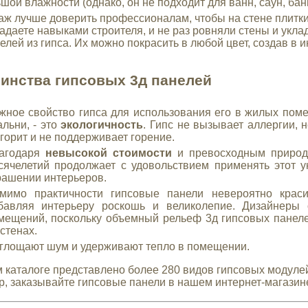
шой влажности (однако, он не подходит для ванн, саун, ба
ж лучше доверить профессионалам, чтобы на стене плитки
адаете навыками строителя, и не раз ровняли стены и укла
елей из гипса. Их можно покрасить в любой цвет, создав в
инства гипсовых 3д панелей
жное свойство гипса для использования его в жилых поме
альни, - это
экологичность
. Гипс не вызывает аллергии, 
 горит и не поддерживает горение.
агодаря
невысокой стоимости
и превосходным природн
сячелетий продолжает с удовольствием применять этот 
рашении интерьеров.
мимо практичности гипсовые панели невероятно крас
бавляя интерьеру роскошь и великолепие. Дизайнеры 
мещений, поскольку объемный рельеф 3д гипсовых панеле
 стенах.
глощают шум и удерживают тепло в помещении.
 каталоге представлено более 280 видов гипсовых модулей
р, заказывайте гипсовые панели в нашем интернет-магазин