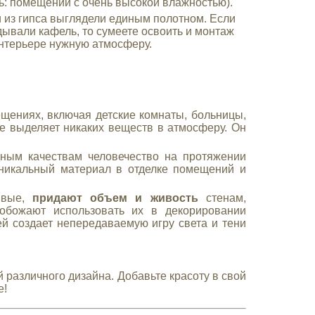
нь: помещений с очень высокой влажностью).
 из гипса выглядели единым полотном. Если
дывали кафель, то сумеете освоить и монтаж
 интерьере нужную атмосферу.
щениях, включая детские комнаты, больницы,
не выделяет никаких веществ в атмосферу. Он
ым качествам человечество на протяжении
уникальный материал в отделке помещений и
ивые,
придают объем и живость
стенам,
обожают использовать их в декорировании
й создает непередаваемую игру света и тени
 различного дизайна. Добавьте красоту в свой
е!