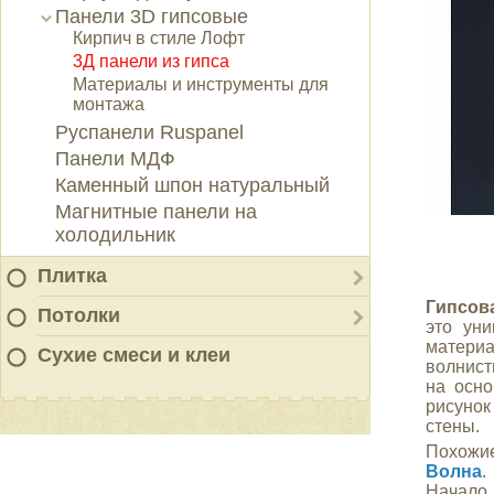
Панели 3D гипсовые
Кирпич в стиле Лофт
3Д панели из гипса
Материалы и инструменты для
монтажа
Руспанели Ruspanel
Панели МДФ
Каменный шпон натуральный
Магнитные панели на
холодильник
Плитка
Гипсов
Потолки
это ун
матер
Сухие смеси и клеи
волнис
на осно
рисуно
стены.
Похожие
Волна
.
Начал