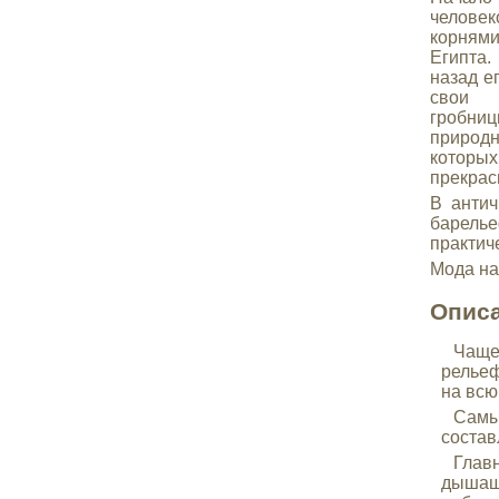
челов
корням
Египта.
назад е
свои 
гробн
природн
которых
прекрас
В антич
барелье
практич
Мода на
Описа
Чаще 
рельеф
на всю
Самым
состав
Главн
дышащи