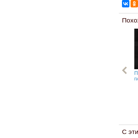
Похо
П
г
С эт