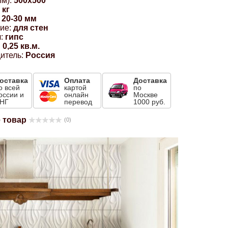
м):
500x500
 кг
20-30 мм
ие:
для стен
:
гипс
:
0,25 кв.м.
итель:
Россия
оставка
Оплата
Доставка
о всей
картой
по
оссии и
онлайн
Москве
НГ
перевод
1000 руб.
 товар
(0)