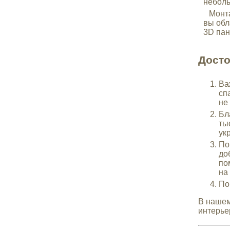
неболь
Монта
вы обл
3D пан
Досто
Ва
сп
не
Бл
ты
ук
По
до
по
на
По
В нашем
интерье