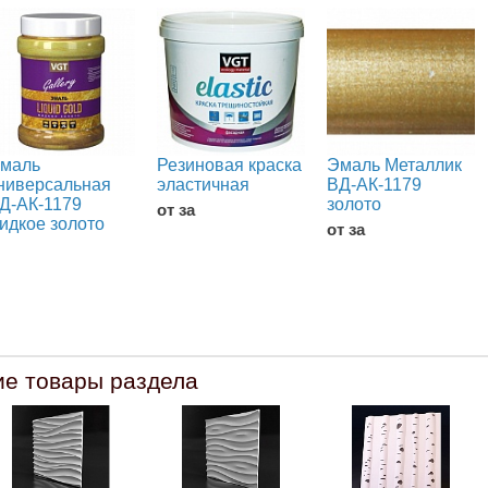
маль
Резиновая краска
Эмаль Металлик
ниверсальная
эластичная
ВД-АК-1179
Д-АК-1179
золото
от за
идкое золото
от за
ие товары раздела