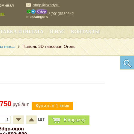
ерминал
shop@lazarty.ru
8(901)5539542
сии
messengers
ТАВКА И ОПЛАТА
О НАС
КОНТАКТЫ
з гипса
Панель 3D гипсовая Огонь
750
руб./шт
шт
В корзину
3dgp-ogon