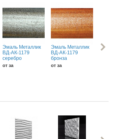
Эмаль Металлик
Эмаль Металлик
Шпатлевка
ВД-АК-1179
ВД-АК-1179
гипсовая Кнауф
серебро
бронза
5кг
от за
от за