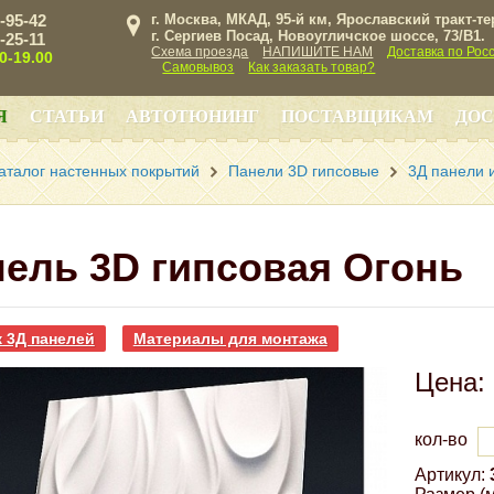
3-95-42
г. Москва, МКАД, 95-й км, Ярославский тракт-т
г. Сергиев Посад, Новоугличское шоссе, 73/B1.
3-25-11
Схема проезда
НАПИШИТЕ НАМ
Доставка по Рос
00-19.00
Самовывоз
Как заказать товар?
Я
СТАТЬИ
АВТОТЮНИНГ
ПОСТАВЩИКАМ
ДОС
аталог настенных покрытий
Панели 3D гипсовые
3Д панели и
ель 3D гипсовая Огонь
 3Д панелей
Материалы для монтажа
Цена:
кол-во
Артикул: