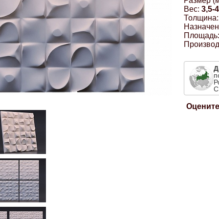
Размер (м
Вес:
3,5-4
Толщина:
Назначен
Площадь
Производ
Д
п
Р
С
Оцените