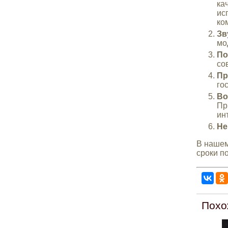
ка
ис
ко
З
мо
По
со
Пр
го
Во
Пр
ин
Не
В нашем
сроки п
Похо