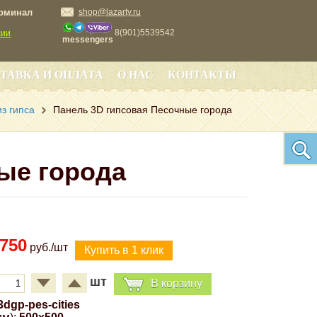
ерминал
shop@lazarty.ru
8(901)5539542
сии
messengers
ТАВКА И ОПЛАТА
О НАС
КОНТАКТЫ
з гипса
Панель 3D гипсовая Песочные города
ые города
750
руб./шт
шт
В корзину
3dgp-pes-cities