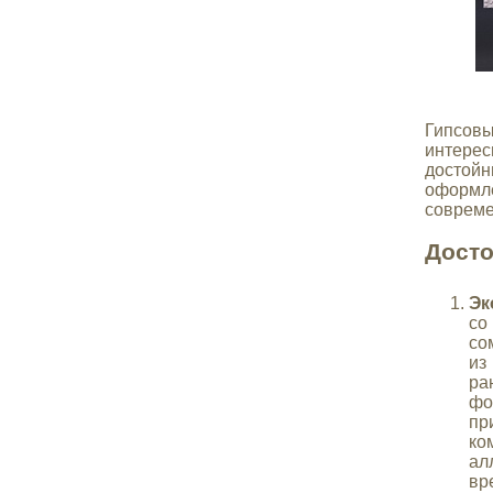
Гипсо
интерес
достой
оформле
совреме
Досто
Эк
со
со
из
ра
ф
пр
ко
ал
вр