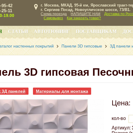
3-95-42
г. Москва, МКАД, 95-й км, Ярославский тракт-т
г. Сергиев Посад, Новоугличское шоссе, 73/B1.
3-25-11
Схема проезда
НАПИШИТЕ НАМ
Доставка по Рос
00-19.00
Самовывоз
Как заказать товар?
Я
СТАТЬИ
АВТОТЮНИНГ
ПОСТАВЩИКАМ
ДОС
аталог настенных покрытий
Панели 3D гипсовые
3Д панели и
ель 3D гипсовая Песочн
 3Д панелей
Материалы для монтажа
Цена:
кол-во
Артикул: