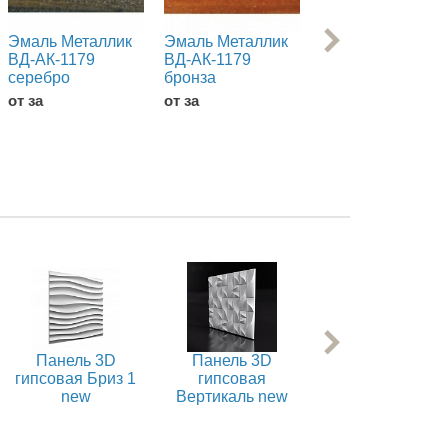
Эмаль Металлик
Эмаль Металлик
Шпатлевка
ВД-АК-1179
ВД-АК-1179
гипсовая Кнауф
серебро
бронза
5кг
от за
от за
Панель 3D
Панель 3D
Панель 3D
гипсовая Бриз 1
гипсовая
гипсовая Веакр
new
Вертикаль new
new