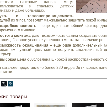
чествам гипсовые панели могут
пользоваться в спальнях, детских
мнатах и даже больницах.
вуко- и теплонепроницаемость
дулей из гипса позволит максимально защитить покой жиль
жаробезопасность
– еще один важнейший фактор для 
временного жилища.
остота монтажа
дают возможность самим создавать ориги
стиниц. Главное условие успешного монтажа – наличие ровн
зможность окрашивания
– еще один дополнительный бо
идав им нужный цвет, можно получить эксклюзивный д
терьер.
высокая цена
обусловлена широкой распространенностью 
 каталоге представлено более 280 видов 3д гипсовых пане
оставки.
жие товары