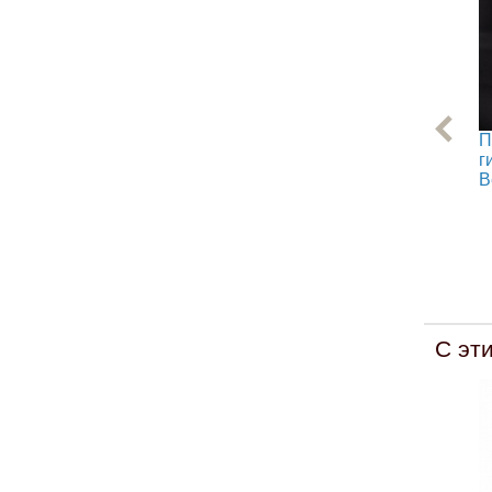
П
г
В
С эт