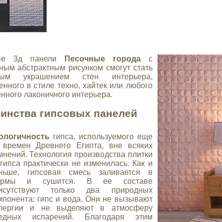
вые 3д панели
Песочные города
с
ным абстрактным рисунком смогут стать
ным украшением стен интерьера,
нного в стиле техно, хайтек или любого
нного лаконичного интерьера.
инства гипсовых панелей
ологичность
гипса, используемого еще
 времен Древнего Египта, вне всяких
мнений. Технология производства плитки
 гипса практически не изменилась. Как и
ньше, гипсовая смесь заливается в
ормы и сушится. В ее составе
исутствуют только два природных
мпонента: гипс и вода. Они не вызывают
лергии и не выделяют в атмосферу
едных испарений. Благодаря этим