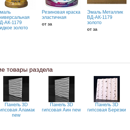
маль
Резиновая краска
Эмаль Металлик
ниверсальная
эластичная
ВД-АК-1179
Д-АК-1179
золото
от за
идкое золото
от за
ие товары раздела
Панель 3D
Панель 3D
Панель 3D
гипсовая Аламак
гипсовая Аин new
гипсовая Березки
new