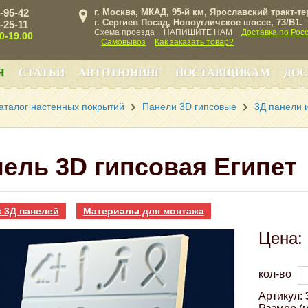
3-95-42
г. Москва, МКАД, 95-й км, Ярославский тракт-т
г. Сергиев Посад, Новоугличское шоссе, 73/B1.
3-25-11
Схема проезда
НАПИШИТЕ НАМ
Доставка по Рос
00-19.00
Самовывоз
Как заказать товар?
Я
СТАТЬИ
АВТОТЮНИНГ
ПОСТАВЩИКАМ
ДОС
аталог настенных покрытий
Панели 3D гипсовые
3Д панели и
ель 3D гипсовая Египет
 3Д панелей
Материалы для монтажа
Цена:
кол-во
Артикул: