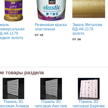
маль
Резиновая краска
Эмаль Металлик
ниверсальная
эластичная
ВД-АК-1179
Д-АК-1179
золото
от за
идкое золото
от за
ие товары раздела
Панель 3D
Панель 3D
Панель 3D
гипсовая Аламак
гипсовая Аин new
гипсовая Березки