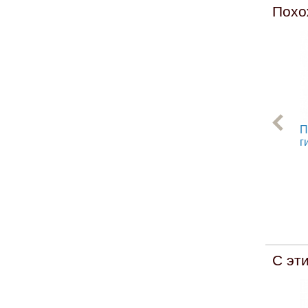
Похо
П
г
С эт