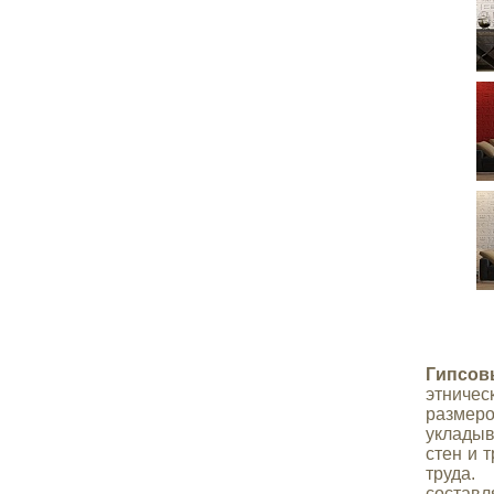
Гипсов
этниче
размер
укладыв
стен и 
труда.
составля