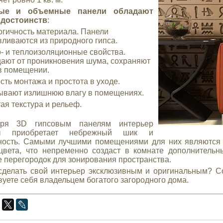
вые и объемные панели обладают
 достоинств
:
гичность материала. Панели
вливаются из природного гипса.
- и теплоизоляционные свойства.
ют от проникновения шума, сохраняют
в помещении.
сть монтажа и простота в уходе.
вают излишнюю влагу в помещениях.
ая текстура и рельеф.
аря 3D гипсовым панелям интерьер
ты приобретает небрежный шик и
ность. Самыми лучшими помещениями для них являются 
вета, что непременно создаст в комнате дополнительн
е перегородок для зонирования пространства.
сделать свой интерьер эксклюзивным и оригинальным? С
вуете себя владельцем богатого загородного дома.