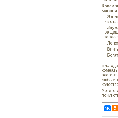
Краси
массой
Эколо
изгота
Звуко
Защища
тепло 
Легко
Впиты
Богат
Благод
комна
элегант
любые ц
качеств
Хотите 
почувст