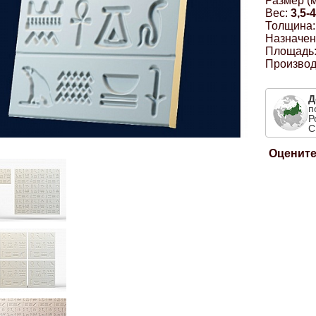
Размер (м
Вес:
3,5-4
Толщина:
Назначен
Площадь
Производ
Д
п
Р
С
Оцените