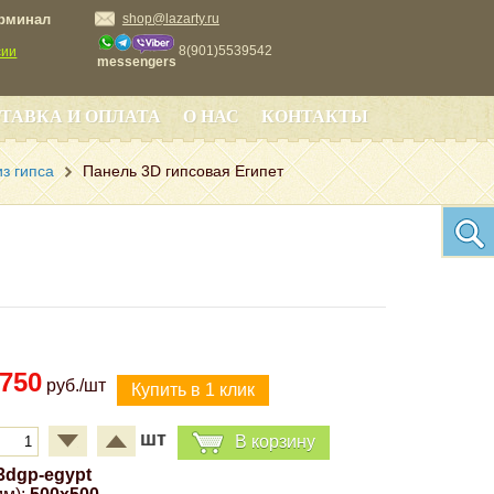
ерминал
shop@lazarty.ru
8(901)5539542
сии
messengers
ТАВКА И ОПЛАТА
О НАС
КОНТАКТЫ
з гипса
Панель 3D гипсовая Египет
750
руб./шт
шт
В корзину
3dgp-egypt