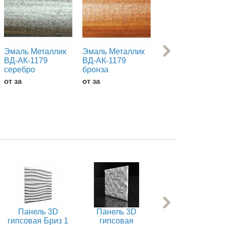
Эмаль Металлик
Эмаль Металлик
Эмаль Металлик
ВД-АК-1179
ВД-АК-1179
ВД-АК 1179
серебро
бронза
изумруд
от за
от за
от за
Панель 3D
Панель 3D
Панель 3D
гипсовая Бриз 1
гипсовая
гипсовая Веакр