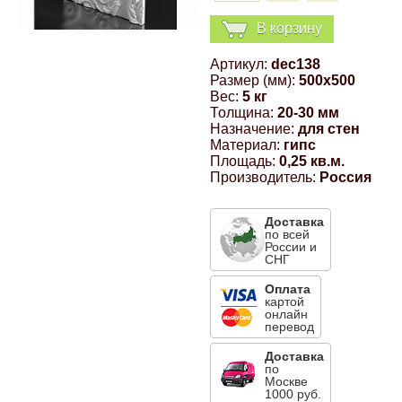
Компрессионные фитинги Poliext
Honda
Магнитные панели на холодильник
В корзину
Флуоресцентные краски
Артикул:
dec138
Hyundai
Размер (мм):
500x500
Шпатлевки, штукатурки
Вес:
5 кг
Толщина:
20-30 мм
Infinity
Назначение:
для стен
Эмали универсальные акриловые
Материал:
гипс
Площадь:
0,25 кв.м.
Kia
Производитель:
Россия
Грунтовки, защитные лаки
Lada
Доставка
по всей
России и
СНГ
Lexus
Оплата
картой
онлайн
Mazda
перевод
Доставка
по
Mercedes-Benz
Москве
1000 руб.