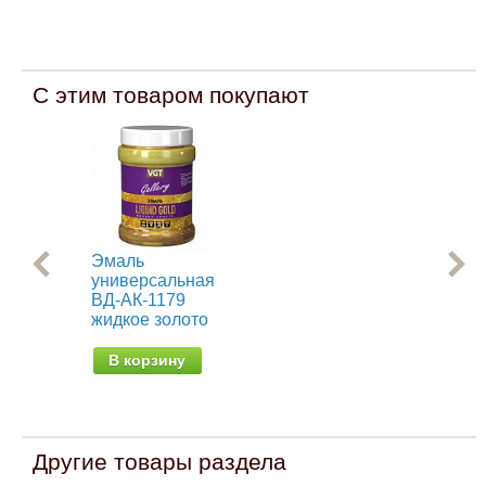
С этим товаром покупают
Эмаль
Ре
универсальная
кра
ВД-АК-1179
эл
жидкое золото
от 
В корзину
Другие товары раздела