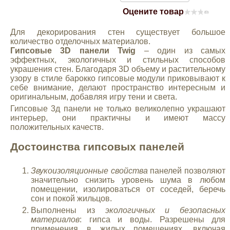
Оцените товар
Mitsubishi
(0)
Для декорирования стен существует большое
Opel
количество отделочных материалов.
Гипсовые 3D панели Twig
– один из самых
эффектных, экологичных и стильных способов
украшения стен. Благодаря 3D объему и растительному
Renault
узору в стиле барокко гипсовые модули приковывают к
себе внимание, делают пространство интересным и
оригинальным, добавляя игру тени и света.
Suzuki
Гипсовые 3д панели не только великолепно украшают
интерьер, они практичны и имеют массу
Toyota
положительных качеств.
Достоинства гипсовых панелей
Volkswagen
Звукоизоляционные свойства
панелей позволяют
значительно снизить уровень шума в любом
УАЗ
помещении, изолироваться от соседей, беречь
сон и покой жильцов.
Выполнены из
экологичных и безопасных
Дополнительные товары
материалов
: гипса и воды. Разрешены для
применения в жилых помещениях, включая