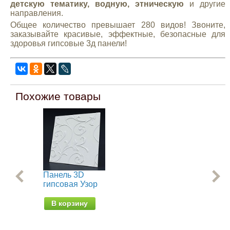
детскую тематику, водную, этническую
и другие
направления.
Общее количество превышает 280 видов! Звоните,
заказывайте красивые, эффектные, безопасные для
здоровья гипсовые 3д панели!
Похожие товары
Панель 3D
Па
гипсовая Узор
гип
ne
В корзину
В