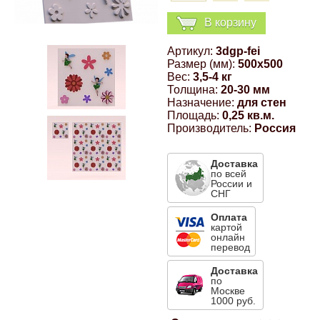
Компрессионные фитинги Poliext
Honda
Магнитные панели на холодильник
В корзину
Флуоресцентные краски
Артикул:
3dgp-fei
Hyundai
Размер (мм):
500x500
Шпатлевки, штукатурки
Вес:
3,5-4 кг
Толщина:
20-30 мм
Infinity
Назначение:
для стен
Эмали универсальные акриловые
Площадь:
0,25 кв.м.
Производитель:
Россия
Kia
Грунтовки, защитные лаки
Доставка
по всей
Lada
России и
СНГ
Lexus
Оплата
картой
онлайн
перевод
Mazda
Доставка
по
Москве
Mercedes-Benz
1000 руб.