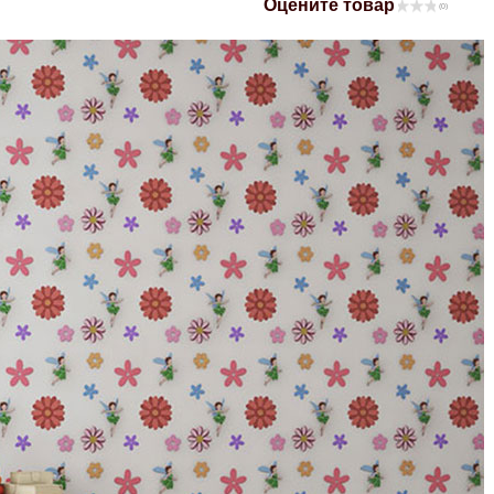
Оцените товар
(0)
Mitsubishi
Opel
Renault
Suzuki
Toyota
Volkswagen
УАЗ
Дополнительные товары