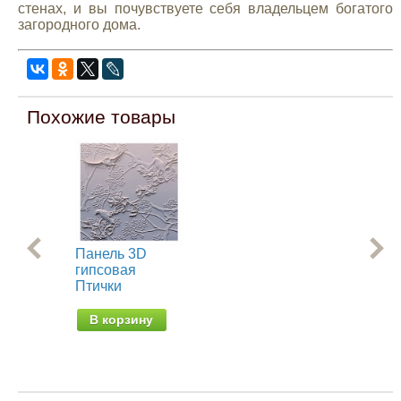
стенах, и вы почувствуете себя владельцем богатого
загородного дома.
Похожие товары
Панель 3D
Па
гипсовая
ги
Птички
Ба
В корзину
В