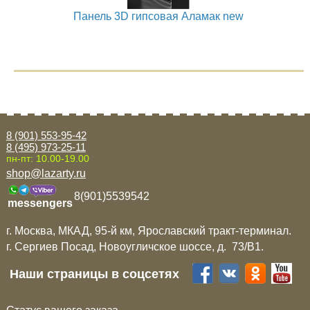
Панель 3D гипсовая Аламак new
8 (901) 553-95-42
8 (495) 973-25-11
пн-пт: 10.00-19.00
shop@lazarty.ru
8(901)5539542
messengers
г. Москва, МКАД, 95-й км, Ярославский тракт-терминал.
г. Сергиев Посад, Новоугличское шоссе, д. 73/B1.
Наши страницы в соцсетях