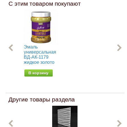
С этим товаром покупают
Эмаль
Ре
универсальная
кра
ВД-АК-1179
эл
жидкое золото
от 
В корзину
Другие товары раздела